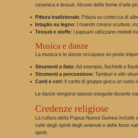
ceramica e tessuti. Alcune delle forme d'arte p
Pittura tradizionale:
Pittura su corteccia di alb
Intaglio su legno:
I maestri creano sculture, ma
Tessuti e stoffe:
I papuani utilizzano metodi trad
Musica e danze
La musica e le danze occupano un posto importa
Strumenti a fiato:
Ad esempio, fischietti e flauti
Strumenti a percussione:
Tamburi e altri str
Canti e cori:
Il canto di gruppo gioca un ruolo i
Le danze vengono spesso eseguite durante varie f
Credenze religiose
La cultura della Papua Nuova Guinea include anc
culto degli spiriti degli antenati e delle forze na
spiriti.