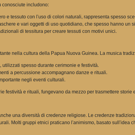
iù conosciute includono:
ero e tessuto con l'uso di colori naturali, rappresenta spesso sce
schere e vari oggetti di uso quotidiano, che spesso hanno un sig
izionali di tessitura per creare tessuti con motivi unici.
nte nella cultura della Papua Nuova Guinea. La musica tradizio
, utilizzati spesso durante cerimonie e festività.
umenti a percussione accompagnano danze e rituali.
mportante negli eventi culturali.
estività e rituali, fungevano da mezzo per trasmettere storie e 
he una diversità di credenze religiose. Le credenze tradizional
turali. Molti gruppi etnici praticano l'animismo, basato sull'idea c