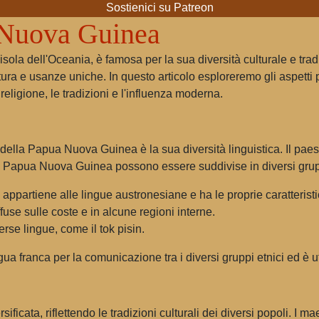
Sostienici su Patreon
 Nuova Guinea
la dell'Oceania, è famosa per la sua diversità culturale e tradi
tura e usanze uniche. In questo articolo esploreremo gli aspetti
a religione, le tradizioni e l'influenza moderna.
a della Papua Nuova Guinea è la sua diversità linguistica. Il pae
a Papua Nuova Guinea possono essere suddivise in diversi gruppi 
ppartiene alle lingue austronesiane e ha le proprie caratteristi
use sulle coste e in alcune regioni interne.
erse lingue, come il tok pisin.
lingua franca per la comunicazione tra i diversi gruppi etnici ed è 
icata, riflettendo le tradizioni culturali dei diversi popoli. I mae