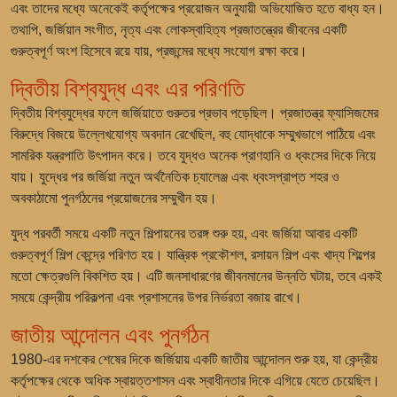
এবং তাদের মধ্যে অনেকেই কর্তৃপক্ষের প্রয়োজন অনুযায়ী অভিযোজিত হতে বাধ্য হন।
তথাপি, জর্জিয়ান সংগীত, নৃত্য এবং লোকস্বাহিত্য প্রজাতন্ত্রের জীবনের একটি
গুরুত্বপূর্ণ অংশ হিসেবে রয়ে যায়, প্রজন্মের মধ্যে সংযোগ রক্ষা করে।
দ্বিতীয় বিশ্বযুদ্ধ এবং এর পরিণতি
দ্বিতীয় বিশ্বযুদ্ধের ফলে জর্জিয়াতে গুরুতর প্রভাব পড়েছিল। প্রজাতন্ত্র ফ্যাসিজমের
বিরুদ্ধে বিজয়ে উল্লেখযোগ্য অবদান রেখেছিল, বহু যোদ্ধাকে সম্মুখভাগে পাঠিয়ে এবং
সামরিক যন্ত্রপাতি উৎপাদন করে। তবে যুদ্ধও অনেক প্রাণহানি ও ধ্বংসের দিকে নিয়ে
যায়। যুদ্ধের পর জর্জিয়া নতুন অর্থনৈতিক চ্যালেঞ্জ এবং ধ্বংসপ্রাপ্ত শহর ও
অবকাঠামো পুনর্গঠনের প্রয়োজনের সম্মুখীন হয়।
যুদ্ধ পরবর্তী সময়ে একটি নতুন শিল্পায়নের তরঙ্গ শুরু হয়, এবং জর্জিয়া আবার একটি
গুরুত্বপূর্ণ শিল্প কেন্দ্রে পরিণত হয়। যান্ত্রিক প্রকৌশল, রসায়ন শিল্প এবং খাদ্য শিল্পের
মতো ক্ষেত্রগুলি বিকশিত হয়। এটি জনসাধারণের জীবনমানের উন্নতি ঘটায়, তবে একই
সময়ে কেন্দ্রীয় পরিকল্পনা এবং প্রশাসনের উপর নির্ভরতা বজায় রাখে।
জাতীয় আন্দোলন এবং পুনর্গঠন
1980-এর দশকের শেষের দিকে জর্জিয়ায় একটি জাতীয় আন্দোলন শুরু হয়, যা কেন্দ্রীয়
কর্তৃপক্ষের থেকে অধিক স্বায়ত্তশাসন এবং স্বাধীনতার দিকে এগিয়ে যেতে চেয়েছিল।