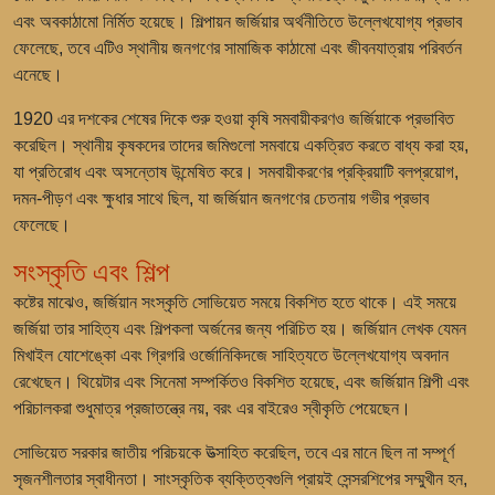
এবং অবকাঠামো নির্মিত হয়েছে। শিল্পায়ন জর্জিয়ার অর্থনীতিতে উল্লেখযোগ্য প্রভাব
ফেলেছে, তবে এটিও স্থানীয় জনগণের সামাজিক কাঠামো এবং জীবনযাত্রায় পরিবর্তন
এনেছে।
1920 এর দশকের শেষের দিকে শুরু হওয়া কৃষি সমবায়ীকরণও জর্জিয়াকে প্রভাবিত
করেছিল। স্থানীয় কৃষকদের তাদের জমিগুলো সমবায়ে একত্রিত করতে বাধ্য করা হয়,
যা প্রতিরোধ এবং অসন্তোষ উন্মেষিত করে। সমবায়ীকরণের প্রক্রিয়াটি বলপ্রয়োগ,
দমন-পীড়ণ এবং ক্ষুধার সাথে ছিল, যা জর্জিয়ান জনগণের চেতনায় গভীর প্রভাব
ফেলেছে।
সংস্কৃতি এবং শিল্প
কষ্টের মাঝেও, জর্জিয়ান সংস্কৃতি সোভিয়েত সময়ে বিকশিত হতে থাকে। এই সময়ে
জর্জিয়া তার সাহিত্য এবং শিল্পকলা অর্জনের জন্য পরিচিত হয়। জর্জিয়ান লেখক যেমন
মিখাইল যোশেঙ্কো এবং গ্রিগরি ওর্জোনিকিদজে সাহিত্যতে উল্লেখযোগ্য অবদান
রেখেছেন। থিয়েটার এবং সিনেমা সম্পর্কিতও বিকশিত হয়েছে, এবং জর্জিয়ান শিল্পী এবং
পরিচালকরা শুধুমাত্র প্রজাতন্ত্রে নয়, বরং এর বাইরেও স্বীকৃতি পেয়েছেন।
সোভিয়েত সরকার জাতীয় পরিচয়কে উত্সাহিত করেছিল, তবে এর মানে ছিল না সম্পূর্ণ
সৃজনশীলতার স্বাধীনতা। সাংস্কৃতিক ব্যক্তিত্বগুলি প্রায়ই সেন্সরশিপের সম্মুখীন হন,