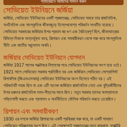
প্যাট্রিয়নে আমাদের সমর্থন করুন
সোভিয়েত ইউনিয়নে জর্জিয়া
জর্জিয়া, সোভিয়েত ইউনিয়নের একটি প্রজাতন্ত্র, সোভিয়েত সময়ে তার রাজনৈতিক,
অর্থনৈতিক এবং সাংস্কৃতিক জীবনজুড়ে উল্লেখযোগ্য পরিবর্তন সংঘটিত হয়েছে।
সোভিয়েত সরকারের জর্জিয়ার উপর প্রভাব বহু গুণ এবং বৈচিত্রপূর্ণ ছিল, জীবনযাত্রার
বিভিন্ন দিককে অন্তর্ভুক্ত করে, শিল্পায়ন এবং সমবায়ীকরণ থেকে শুরু করে সাংস্কৃতিক
নীতি এবং জাতীয় আন্দোলন অবধি।
জর্জিয়ার সোভিয়েত ইউনিয়নে যোগদান
জর্জিয়া 1917 সালের অক্টোবরে বিপ্লবের পরে সোভিয়েত ইউনিয়নের অংশ হয়ে ওঠে।
1921 সালে সোভিয়েত সরকার প্রতিষ্ঠিত হয় এবং জর্জিয়ান সোভিয়েত সোশ্যালিস্ট
রিপাবলিক (জিএসএসআর) সোভিয়েত ইউনিয়নের অংশ হিসেবে গঠিত হয়। এই
পরিবর্তনটি সহজ ছিল না এবং এটি অনেক জর্জিয়ান রাজনৈতিক নেতা এবং বুদ্ধিজীবীদের
উপর গুরুতর রাজনৈতিক দমন-পীড়নের সাথে ছিল। নতুন সরকার তাদের অবস্থানকে
শক্তিশালী করতে এবং প্রশাসন ও অর্থনীতিতে মৌলিক পরিবর্তন করতে চেয়েছিল।
শিল্পায়ন এবং সমবায়ীকরণ
1930 এর দশকে জর্জিয়া শিল্পায়নের একটি প্রক্রিয়া শুরু করে, যা একটি সাধারণ
সোভিয়েত পরিকল্পনার অংশ ছিল। এই প্রেক্ষাপটে প্রজাতন্ত্রে নতুন কারখানা, ফ্যাক্টরি