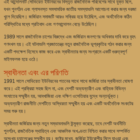
এই আন্দোলনটি সোভিয়েত ইউনিয়নের বিস্তৃত রাজনৈতিক পরিবেশের সাথে যুক্ত ছিল,
যখন পুনর্গঠন এবং গ্লাসনস্ত সমসাময়িক জাতীয় সমস্যাগুলি আলোচনা করার জন্য দরজা
খুলে দিয়েছিল। জর্জিয়ান সমাজটি আরও সক্রিয় হয়ে উঠেছিল, এবং অর্থনৈতিক কঠিন
পরিস্থিতির মধ্যে প্রতিবাদ এবং গণআন্দোলন বেড়ে উঠেছিল।
1989 সালে রাজনৈতিক চাপের বিরুদ্ধে এবং জর্জিয়ান জনগণের অধিকার দাবি করে বৃহৎ
গণদখল হয়। এই ঘটনাগুলি প্রজাতন্ত্রে নতুন রাজনৈতিক ভূপ্রকৃতির গঠন করার জন্য
একটি পদক্ষেপ হিসেবে কাজ করে এবং স্বাধীনতার জন্য সংগ্রামে একটি গুরুত্বপূর্ণ
মাইলফলক হয়ে ওঠে।
স্বাধীনতা এবং এর পরিণতি
1991 সালে সোভিয়েত ইউনিয়নের পতনের সাথে সাথে জর্জিয়া তার স্বাধীনতা ঘোষণা
করে। এই প্রক্রিয়া সহজ ছিল না, এবং দেশটি অভ্যন্তরীণ এবং বাহ্যিক বিভিন্ন
সংঘাতের সম্মুখীন হয়, আবখাজিয়া এবং দক্ষিণ ওসেতিয়ার যুদ্ধে অন্তর্ভুক্ত।
অভ্যন্তরীণ রাজনীতি দেশটিতে অস্থিরতা সম্মুখীন হয় এবং একটি অর্থনৈতিক সংকটের
সময় শুরু হয়।
স্বাধীনতা জর্জিয়ার জন্য নতুন সম্ভাবনাগুলি উন্মুক্ত করেছে, তবে দেশটি অর্থনীতি
পুনর্গঠন, রাজনৈতিক স্থায়িত্ব এবং আঞ্চলিক অখণ্ডতা নিশ্চিত করার সাথে সম্পর্কিত
অসংখ্য চ্যালেঞ্জের সম্মুখীন হয়। কষ্টের মধ্যে, জর্জিয়া ইউরোপীয় মিলে যাওয়া এবং