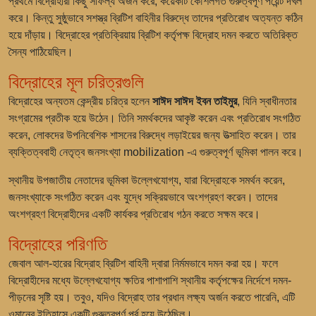
প্রথমে বিদ্রোহীরা কিছু সাফল্য অর্জন করে, কয়েকটি কৌশলগত গুরুত্বপূর্ণ পয়েন্ট দখল
করে। কিন্তু সুষ্ঠুভাবে সশস্ত্র ব্রিটিশ বাহিনীর বিরুদ্ধে তাদের প্রতিরোধ অত্যন্ত কঠিন
হয়ে দাঁড়ায়। বিদ্রোহের প্রতিক্রিয়ায় ব্রিটিশ কর্তৃপক্ষ বিদ্রোহ দমন করতে অতিরিক্ত
সৈন্য পাঠিয়েছিল।
বিদ্রোহের মূল চরিত্রগুলি
বিদ্রোহের অন্যতম কেন্দ্রীয় চরিত্র হলেন
সাঈদ সাঈদ ইবন তাইমুর
, যিনি স্বাধীনতার
সংগ্রামের প্রতীক হয়ে উঠেন। তিনি সমর্থকদের আকৃষ্ট করেন এবং প্রতিরোধ সংগঠিত
করেন, লোকদের উপনিবেশিক শাসনের বিরুদ্ধে লড়াইয়ের জন্য উত্সাহিত করেন। তার
ব্যক্তিত্ববাহী নেতৃত্ব জনসংখ্যা mobilization -এ গুরুত্বপূর্ণ ভূমিকা পালন করে।
স্থানীয় উপজাতীয় নেতাদের ভূমিকা উল্লেখযোগ্য, যারা বিদ্রোহকে সমর্থন করেন,
জনসংখ্যাকে সংগঠিত করেন এবং যুদ্ধে সক্রিয়ভাবে অংশগ্রহণ করেন। তাদের
অংশগ্রহণ বিদ্রোহীদের একটি কার্যকর প্রতিরোধ গঠন করতে সক্ষম করে।
বিদ্রোহের পরিণতি
জেবাল আল-হারের বিদ্রোহ ব্রিটিশ বাহিনী দ্বারা নির্মমভাবে দমন করা হয়। ফলে
বিদ্রোহীদের মধ্যে উল্লেখযোগ্য ক্ষতির পাশাপাশি স্থানীয় কর্তৃপক্ষের নির্দেশে দমন-
পীড়নের সৃষ্টি হয়। তবুও, যদিও বিদ্রোহ তার প্রধান লক্ষ্য অর্জন করতে পারেনি, এটি
ওমানের ইতিহাসে একটি গুরুত্বপূর্ণ পর্ব হয়ে উঠেছিল।