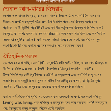
প্যাট্রিয়নে আমাদের সমর্থন করুন
জেবাল আল-হারের বিদ্রোহ
জেবাল আল-হারের বিদ্রোহ, যা ১৯৫৭ সালের বিদ্রোহ হিসেবেও পরিচিত, ওমানের
ইতিহাসে একটি গুরুত্বপূর্ণ ঘটনা এবং উপনিবেশিক প্রভাবের বিরুদ্ধে সংগ্রামের
প্রতীক। এটি ব্রিটিশ প্রোটেক্টরেট এবং স্থানীয় কর্তৃপক্ষের বিরুদ্ধে পরিচালিত একটি
বিদ্রোহ, যা দেশের জনগণের সম্ম confrontu করে খারাপ সামাজিক এবং অর্থনৈতিক
সমস্যাগুলি ফুটিয়ে তোলে। এই নিবন্ধে আমরা বিদ্রোহের কারণ, এর গতিপথ, মূল
অংশগ্রহণকারী এবং ওমানে এর ফলাফলগুলি নিয়ে আলোচনা করব।
ঐতিহাসিক প্রসঙ্গ
২০ শতকের মাঝামাঝি, ওমান ব্রিটিশ প্রোটেক্টরেটের অধীনে ছিল, যা এর সার্বভৌমত্বকে
সীমিত করেছিল এবং দেশের বিদেশী বিষয়গুলিকে নিয়ন্ত্রণ করেছিল। স্থানীয়
উপজাতিগুলি প্রায়শই ব্রিটিশদের রাজনীতিতে হস্তক্ষেপ এবং অর্থনৈতিক সুযোগের
অভাব নিয়ে অসন্তুষ্ট ছিল। সুলতান সাঈদ ইবন তাইমুরের ক্ষমতা, যা ব্রিটেন দ্বারা
সমর্থিত, দুর্নীতি এবং সংস্কারের অভাবের কারণে সমালোচিত হচ্ছিল।
ওমানে অর্থনৈতিক পরিস্থিতি সংকটজনক ছিল: জনসংখ্যার একটি বড় অংশ দারিদ্র্যে
Living was living, এবং বাণিজ্য ও মৎস্যসম্পদের আয় কমছিল। এটি অসন্তোষ
এবং বিদ্রোহের জন্য অনুকূল পরিবেশ তৈরি করেছিল।