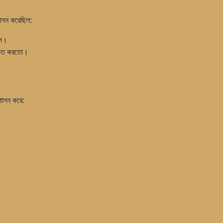
 পালন করেছিল:
িল।
শ্চিত করতো।
 পালন করে: