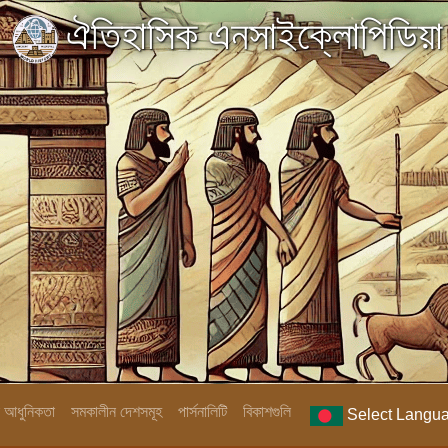
ঐতিহাসিক এনসাইক্লোপিডিয়া
িক আধুনিকতা
সমকালীন দেশসমূহ
পার্সনালিটি
বিকাশগুলি
Select Langu