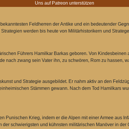
Uns auf Patreon unterstützen
der bekanntesten Feldherren der Antike und ein bedeutender G
trategien werden bis heute von Militärhistorikern und Strategen
tärischen Führers Hamilkar Barkas geboren. Von Kindesbeinen 
 nach zwang sein Vater ihn, zu schwören, Rom zu hassen, was
kunst und Strategie ausgebildet. Er nahm aktiv an den Feldzüge
den einheimischen Stämmen gewann. Nach dem Tod Hamilkars w
n Punischen Krieg, indem er die Alpen mit einer Armee aus Infa
 der schwierigsten und kühnsten militärischen Manöver in der 