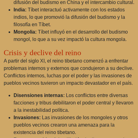
difusión del budismo en China y el intercambio cultural.
India:
Tíbet interactuó activamente con los estados
indios, lo que promovió la difusión del budismo y la
filosofía en Tíbet.
Mongolia:
Tíbet influyó en el desarrollo del budismo
mongol, lo que a su vez impactó la cultura mongola.
Crisis y declive del reino
A partir del siglo XI, el reino tibetano comenzó a enfrentar
problemas internos y externos que condujeron a su declive.
Conflictos internos, luchas por el poder y las invasiones de
pueblos vecinos tuvieron un impacto devastador en el país.
Disensiones internas:
Los conflictos entre diversas
facciones y tribus debilitaron el poder central y llevaron
a la inestabilidad política.
Invasiones:
Las invasiones de los mongoles y otros
pueblos vecinos crearon una amenaza para la
existencia del reino tibetano.