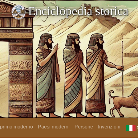
Enciclopedia storica
 primo moderno
Paesi moderni
Persone
Invenzioni