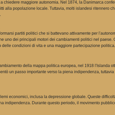
no a chiedere maggiore autonomia. Nel 1874, la Danimarca conferì 
ti alla popolazione locale. Tuttavia, molti islandesi ritennero c
.
i
 formarsi partiti politici che si battevano attivamente per l'auton
e uno dei principali motori dei cambiamenti politici nel paese. 
 delle condizioni di vita e una maggiore partecipazione politica
ambiamento della mappa politica europea, nel 1918 l'Islanda otte
ntò un passo importante verso la piena indipendenza, tuttavia 
oblemi economici, inclusa la depressione globale. Queste difficolt
iena indipendenza. Durante questo periodo, il movimento pubblico