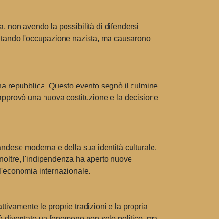
, non avendo la possibilità di difendersi
vitando l'occupazione nazista, ma causarono
una repubblica. Questo evento segnò il culmine
e approvò una nuova costituzione e la decisione
landese moderna e della sua identità culturale.
 Inoltre, l'indipendenza ha aperto nuove
ll'economia internazionale.
tivamente le proprie tradizioni e la propria
 è diventato un fenomeno non solo politico, ma