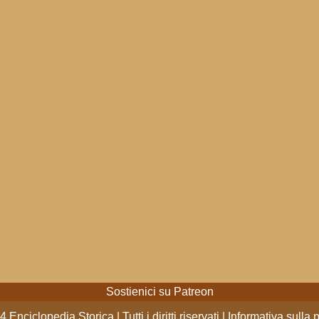
Sostienici su Patreon
 Enciclopedia Storica | Tutti i diritti riservati |
Informativa sulla 