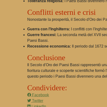
Tolleranza religiosa:
I Paesi Bassi divennero not
Conflitti esterni e crisi
Nonostante la prosperità, il Secolo d'Oro dei P
Guerra con l'Inghilterra:
I conflitti con l'Inghi
Guerre francesi:
La seconda metà del XVII seco
Paesi Bassi.
Recessione economica:
Il periodo dal 1672 s
Conclusione
Il Secolo d'Oro dei Paesi Bassi rappresentò una 
fioritura culturale e scoperte scientifiche formò 
questo periodo i Paesi Bassi divennero una del
Condividere:
Facebook
Twitter
LinkedIn