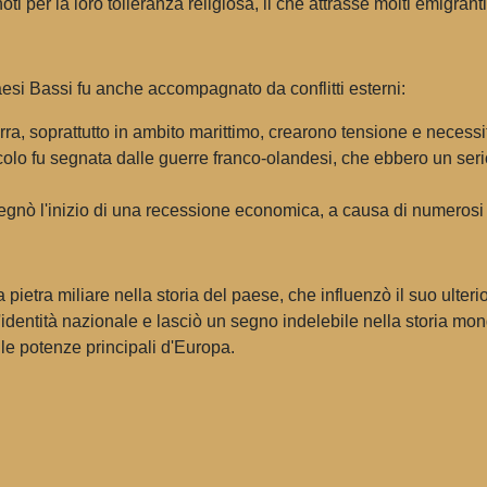
i per la loro tolleranza religiosa, il che attrasse molti emigranti
aesi Bassi fu anche accompagnato da conflitti esterni:
lterra, soprattutto in ambito marittimo, crearono tensione e necessit
lo fu segnata dalle guerre franco-olandesi, che ebbero un serio 
egnò l'inizio di una recessione economica, a causa di numerosi co
pietra miliare nella storia del paese, che influenzò il suo ulteri
l'identità nazionale e lasciò un segno indelebile nella storia mond
le potenze principali d'Europa.