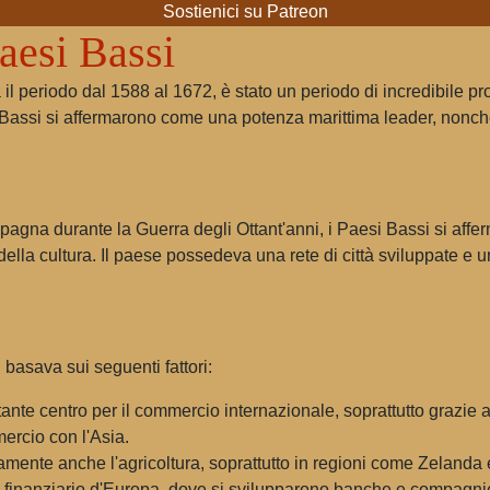
Sostienici su Patreon
Paesi Bassi
 il periodo dal 1588 al 1672, è stato un periodo di incredibile pr
 Bassi si affermarono come una potenza marittima leader, nonch
 Spagna durante la Guerra degli Ottant'anni, i Paesi Bassi si a
 della cultura. Il paese possedeva una rete di città sviluppate e
basava sui seguenti fattori:
ante centro per il commercio internazionale, soprattutto grazie
mercio con l'Asia.
amente anche l'agricoltura, soprattutto in regioni come Zelanda e
 finanziario d'Europa, dove si svilupparono banche e compagni