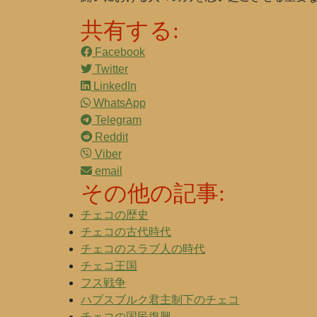
共有する:
Facebook
Twitter
LinkedIn
WhatsApp
Telegram
Reddit
Viber
email
その他の記事:
チェコの歴史
チェコの古代時代
チェコのスラブ人の時代
チェコ王国
フス戦争
ハプスブルク君主制下のチェコ
チェコの国民復興