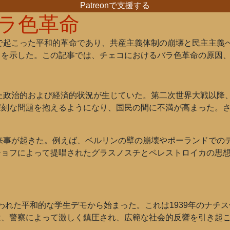
Patreonで支援する
ラ色革命
アで起こった平和的革命であり、共産主義体制の崩壊と民主主義
力を示した。この記事では、チェコにおけるバラ色革命の原因
した政治的および経済的状況が生じていた。第二次世界大戦以降
深刻な問題を抱えるようになり、国民の間に不満が高まった。
出来事が起きた。例えば、ベルリンの壁の崩壊やポーランドでの
チョフによって提唱されたグラスノスチとペレストロイカの思
で行われた平和的な学生デモから始まった。これは1939年のナチ
は、警察によって激しく鎮圧され、広範な社会的反響を引き起