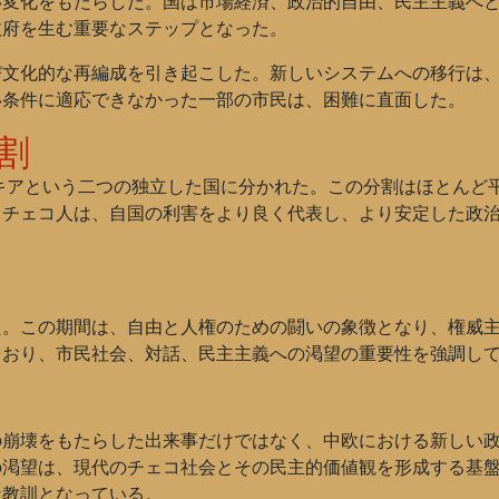
変化をもたらした。国は市場経済、政治的自由、民主主義へと移
政府を生む重要なステップとなった。
び文化的な再編成を引き起こした。新しいシステムへの移行は
い条件に適応できなかった一部の市民は、困難に直面した。
割
バキアという二つの独立した国に分かれた。この分割はほとんど
とチェコ人は、自国の利害をより良く代表し、より安定した政
た。この期間は、自由と人権のための闘いの象徴となり、権威
ており、市民社会、対話、民主主義への渇望の重要性を強調し
の崩壊をもたらした出来事だけではなく、中欧における新しい
の渇望は、現代のチェコ社会とその民主的価値観を形成する基
な教訓となっている。