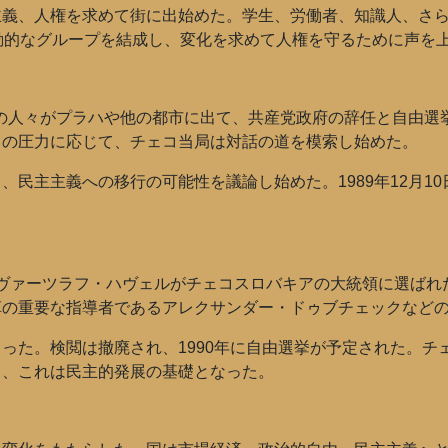
主義、人権を求めて街に出始めた。学生、労働者、知識人、さ
動的なグループを結成し、変化を求めて人権を守るために声を
人もの人々がプラハや他の都市に出て、共産党政府の辞任と自由
らの圧力に応じて、チェコ当局は対話の道を模索し始めた。
、民主主義への移行の可能性を議論し始めた。1989年12月1
動家のヴァーツラフ・ハヴェルがチェコスロバキアの大統領に選ば
革の重要な指導者であるアレクサンダー・ドゥブチェックなど
った。検閲は撤廃され、1990年に自由選挙が予定された。チ
り、これは民主的発展の基礎となった。