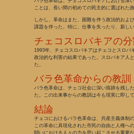
バラ色革命は、チェコスロバキアにおける深い
ことは、長い間の初めての民主的に選ばれた
しかし、革命はまた、困難を伴う政治的およ
課題を伴った。特に、仕事を失ったり、新し
チェコスロバキアの分
1993年、チェコスロバキアはチェコとスロ
政治的な利害の結果であった。スロバキア人
た。
バラ色革命からの教訓
バラ色革命は、チェコ社会に深い痕跡を残し
た。この出来事からの教訓は今も現実に即し
結論
チェコにおけるバラ色革命は、共産主義体制
この革命に具現化された市民の自由と人権へ
闘いにおける人々の力を思い起こさせる重要