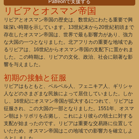
Patreonで支援する
リビアとオスマン帝国
リビアとオスマン帝国の歴史は、数世紀にわたる重要で興
味深い時期を示しています。13世紀末から20世紀初頭まで
存在したオスマン帝国は、世界で最も影響力があり、強力
な大国の一つとなりました。北アフリカの重要な地域であ
るリビアは、16世紀からオスマン帝国の支配下に置かれま
した。この時期は、リビアの文化、政治、社会に顕著な影
響を与えました。
初期の接触と征服
リビアはもともと、ベルベル人、フェニキア人、ギリシャ
人などのさまざまな民族によって居住していました。しか
し、16世紀にオスマン帝国が拡大するにつれて、リビアは
征服され、この大国の一部となりました。1551年、オスマ
ン朝はトリポリを占拠し、これにより彼らの領土に対する
支配が始まったのです。リビアは重要な交易路に位置して
いたため、オスマン帝国はこの地域での影響力を確立しよ
うとしました。