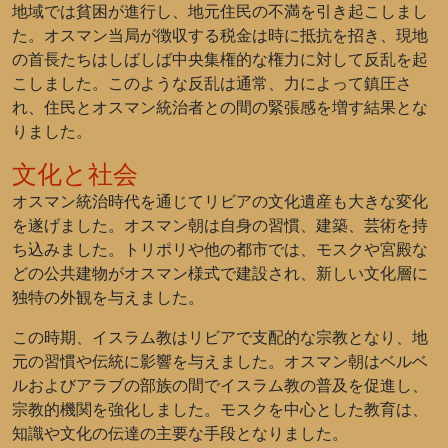
地域では貧困が進行し、地元住民の不満を引き起こしまし
た。オスマン当局が徴収する税金は時に抵抗を招き、現地
の首長たちはしばしば中央集権的な権力に対して反乱を起
こしました。このような反乱は通常、力によって鎮圧さ
れ、住民とオスマン統治者との間の緊張感を増す結果とな
りました。
文化と社会
オスマン統治時代を通じてリビアの文化遺産も大きな変化
を遂げました。オスマン朝は自身の習慣、建築、芸術を持
ち込みました。トリポリや他の都市では、モスクや宮殿な
どの公共建物がオスマン様式で建設され、新しい文化層に
独特の外観を与えました。
この時期、イスラム教はリビアで支配的な宗教となり、地
元の習慣や伝統に影響を与えました。オスマン朝はベルベ
ルおよびアラブの部族の間でイスラム教の普及を促進し、
宗教的機関を強化しました。モスクを中心とした教育は、
知識や文化の伝達の主要な手段となりました。