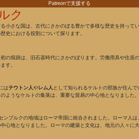
Patreonで支援する
ルク
する小さな国は、古代にさかのぼる豊かで多様な歴史を持って
の歴史における役割について探ります。
初の痕跡は、旧石器時代にさかのぼります。労働用具や住居の遺
います。
には
テウトン人
や
レム人
として知られるケルトの部族が住んで
ス
のようなケルトの集落は、重要な貿易の中心地となりました
センブルクの地域はローマ帝国に統合されました。ローマ人は
の中心地となりました。ローマの建築と文化は、地元の人々に