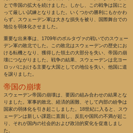
とで帝国の拡大を続けました。しかし、この戦争は国にと
って厳しい試練となりました。いくつかの勝利にもかかわ
らず、スウェーデン軍は大きな損失を被り、国際舞台での
地位を弱体化させました。
重要な出来事は、1709年のポルタヴァの戦いでのスウェー
デン軍の敗北でした。この敗北はスウェーデンの歴史にお
ける転機となり、獲得した領土の大部分を失い、帝国の崩
壊につながりました。戦争の結果、スウェーデンは北ヨー
ロッパにおける主要な大国としての地位を失い、他国に道
を譲りました。
帝国の崩壊
スウェーデン帝国の崩壊は、要因の組み合わせの結果とな
りました。軍事的敗北、経済的困難、そして内部の紛争は
国家の弱体化を引き起こしました。18世紀に入ると、スウ
ェーデンは新しい課題に直面し、反乱や国民の不満が起こ
り、それが国内の社会的および政治的変化を促進しまし
た。