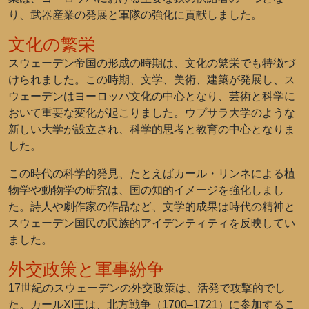
り、武器産業の発展と軍隊の強化に貢献しました。
文化の繁栄
スウェーデン帝国の形成の時期は、文化の繁栄でも特徴づ
けられました。この時期、文学、美術、建築が発展し、ス
ウェーデンはヨーロッパ文化の中心となり、芸術と科学に
おいて重要な変化が起こりました。ウプサラ大学のような
新しい大学が設立され、科学的思考と教育の中心となりま
した。
この時代の科学的発見、たとえばカール・リンネによる植
物学や動物学の研究は、国の知的イメージを強化しまし
た。詩人や劇作家の作品など、文学的成果は時代の精神と
スウェーデン国民の民族的アイデンティティを反映してい
ました。
外交政策と軍事紛争
17世紀のスウェーデンの外交政策は、活発で攻撃的でし
た。カールXI王は、北方戦争（1700–1721）に参加するこ