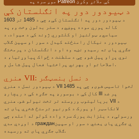
موږ سره په Patreon کې ملاتړ وکړئ
د ټیودور دور په انګلستان کې
د ټیودور دور په انګلستان کې، چې د 1485 تر 1603
کاله پورې موده پوښي، د ستر بدلون وخت و، په
سیاسي، ټولنیز او کلتوري ژوند کې د هیواد. د
ټیودور د نیکال رامنځته کیدل د سور او سپین ګلاب
جګړې پای ته رسیدو نښه وه او د انګلستان د پرمختګ
نوې پړاو پیل شو، چې د سلطنت د ځواک پیاوړتیا، د
اصلاحاتو او بهرني پراختیا فعال پیل شامل و.
هنري VII: د نسل بنسټګر
د ټیودور نسل د هنري VII لخوا تاسیس شوی، چې په 1485
کال کې د بوسورډ په جګړه کې د ریچارډ III پر ضد
بریالیتوب وروسته تر تخت نیولو شو. هنري VII د
لانکاسټر او یورک د کورنیو ترمنځ شخړې پای ته
ورسولې، د یلزابت یورک سره واده کولو له امله، چې
د اوږدې مدې гражданي جګړې پای یعني د سور او سپین
ګلاب جګړې پای ته ورسیده.