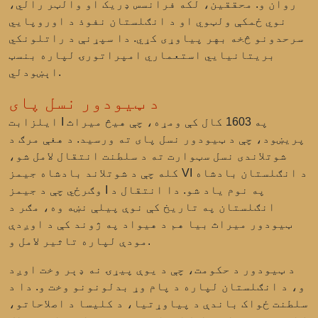
روان و. محققین، لکه فرانسس ډریک او والټر رالي،
نوي ځمکې ولټوي او د انګلستان نفوذ د اوروپایي
سرحدونو څخه بهر پیاوړی کړي. دا سپړنې د راتلونکي
بریتانیایي استعماري امپراتورۍ لپاره بنسټ
اېښودلي.
د ټیودور نسل پای
ایلزابت I په 1603 کال کې ومړه، چې هیڅ میراث
پریښود، چې د ټیودور نسل پای ته ورسید. د هغې مرګ د
شوتلاندی نسل سټوارت ته د سلطنت انتقال لامل شو،
کله چې د شوتلاند بادشاه جیمز VI د انګلستان بادشاه
وګرځي چې د جیمز I په نوم یاد شو. دا انتقال د
انګلستان په تاریخ کې نوې پیلې نښه وه، مګر د
ټیودور میراث بیا هم د هیواد په ژوند کې د اوږدې
مودې لپاره تاثیر لامل و.
د ټیودور د حکومت، چې د یوې پیړۍ نه ډېر وخت اوږد
و، د انګلستان لپاره د پام وړ بدلونونو وخت و. دا د
سلطنت ځواک باندې د پیاوړتیا، د کلیسا د اصلاحاتو،