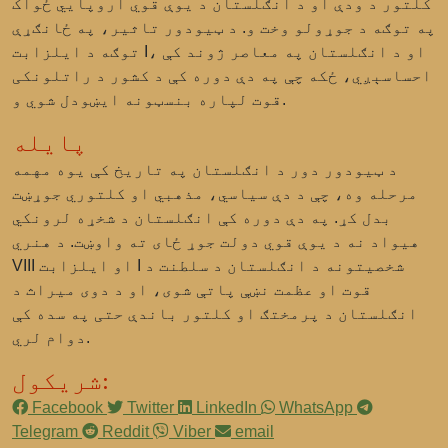
کلتور د ودې او د انګلستان د یوې قوي اروپایي ځواک
په توګه د جوړولو وخت و. د ټیودور تاثیر، په ځانګړې
توګه د ایلزابت I، او د انګلستان په معاصر ژوند کې
احساسېږي، ځکه چې په دې دوره کې د کشور د راتلونکی
قوت لپاره بنسټونه ایښودل شوي و.
پایله
د ټیودور دور د انګلستان په تاریخ کې یوه مهمه
مرحله وه، چې د دې سیاسي، مذهبي او کلتوري جوړښت
بدل کړ. په دې دوره کې انګلستان د شخړه لرونکي
هیواد نه د یوې قوي دولت جوړ ځای ته واوښت. د هنري
VIII او ایلزابت I شخصیتونه د انګلستان د سلطنت د
قوت او عظمت نښې پاتې شوی، او د دوی میراث د
انګلستان د پرمختګ او کلتور باندې حتی په سده کې
دوام لري.
شریکول:
Facebook
Twitter
LinkedIn
WhatsApp
Telegram
Reddit
Viber
email