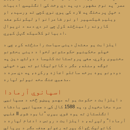
عصر" په نوم مشهور دی. په دې وخت کې انګلیسي ادبيات
د خپل پرمختګ په لاره کې یوې نوې کچې ته ورسېد، او
ویلیم شیکسپیر او نور شاعرانو او لیکونکو هغه
کارونه رامینځته کړل چې تر دې دمه د نړیوال
ادبیاتو کلاسیکه ګڼل کیږي.
ایلزابت یو معتدل دینی سیاست رامنځته کړ، چې د
خپلو مخکینیو حکومتونو لخوا د دینی بحثونو
مخنیوی وکړي. هغې پروتستانت کلیسا د دولتي دین په
توګه ومنله، مګر د کاتولیکانو ته یې د خپلې
دودونو یوه برخه ساتلو اجازه ورکړه، په دې سره د
مذهبي جنګ مخه نیولو لپاره.
اسپانوي آرمادا
د ایلزابت د حکومت یو له مهمو پیښو څخه د هسپانیې
سره مخامخیدل و. په 1588 کال کې د هسپانیې بادشاه
فلیپ II انګلستان ته یوه قوي بیړۍ "نابود شوی
آرمادا" ولېږله، د ایلزابت د رونس د ادغام لپاره د
کاتولیک ځواک بیرته رغولو هدف. مګر د بریالي