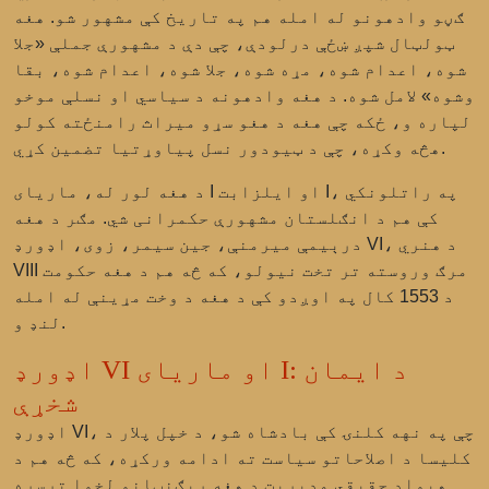
ګڼو وادهونو له امله هم په تاریخ کې مشهور شو. هغه
ټولټال شپږ ښځې درلودې، چې دې د مشهورې جملې «جلا
شوه، اعدام شوه، مړه شوه، جلا شوه، اعدام شوه، بقا
وشوه» لامل شوه. د هغه وادهونه د سیاسي او نسلې موخو
لپاره و، ځکه چې هغه د هغو سړو میراث رامنځته کولو
هڅه وکړه، چې د ټیودور نسل پیاوړتیا تضمین کړي.
د هغه لور له، ماریای I او ایلزابت I، په راتلونکي
کې هم د انګلستان مشهورې حکمرانی شي. مګر د هغه
درېیمې میرمنې، جین سیمر، زوی، اډورډ VI، د هنري
VIII مرګ وروسته تر تخت نیولو، که څه هم د هغه حکومت
د 1553 کال په اوږدو کې د هغه د وخت مړینې له امله
لنډ و.
اډورډ VI او ماریای I: د ایمان
شخړې
اډورډ VI، چې په نهه کلنۍ کې بادشاه شو، د خپل پلار د
کلیسا د اصلاحاتو سیاست ته ادامه ورکړه، که څه هم د
هیواد حقیقي مدیریت د هغه ریګنټانو لخوا ترسره