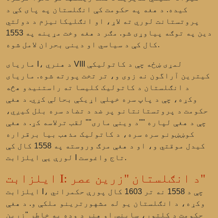
کیده. د هغه په حکومت کې انګلستان په پای کې د
پروتستانت لوري ته لاړ، او انګلیکانيزم د دولتي
دین په توګه پیاوړی شو. مګر د هغه وخت مړینه په 1553
کال کې د سیاسي او دینی بحران لامل شوه.
ماریای I، د هنري VIII لمړی ښځه چې د کاتولیکې
کیترین آراگون نه زوی و، تر تخت پورته شوه. ماریای
د انګلستان د کاتولیک کلیسا ته راستنیدو هڅه
وکړه، چې د پاپ سره خپلې اړیکې بحالې کړي. د هغې
حکومت د پروتستانتانو پر ضد د تضاد سره بلل کیږي،
چې د هغې لپاره ""د وینې ماری"" لقب ترلاسه کړ. د هغې
کوښښونو سره سره، د کاتولیک مذهب بیا برقراره
کیدل موقتي و، او د هغې مرګ وروسته په 1558 کال کې
لورې یې ایلزابت I تاج واغوست.
ایلزابت I: د انګلستان "زرین عصر"
ایلزابت I، چې د 1558 نه تر 1603 کال پورې حکمراني
وکړه، د انګلستان یو له مشهورترینو ملکې و. د هغې
حکومت د کلتور، ساینس او هنر د وده په خاطر "زرین