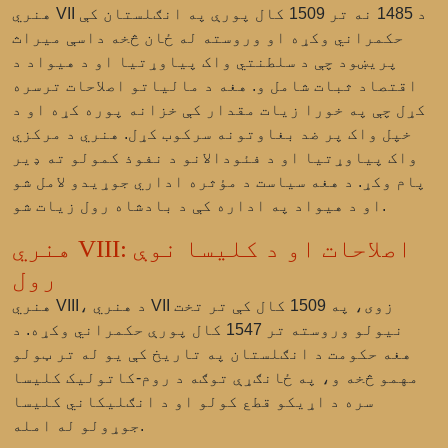
هنري VII د 1485 نه تر 1509 کال پورې په انګلستان کې
حکمراني وکړه او وروسته له ځان څخه داسې میراث
پریښود چې د سلطنتي واک پیاوړتیا او د هیواد د
اقتصاد ثبات شامل و. هغه د مالیاتو اصلاحات ترسره
کړل چې په خورا زیات مقدار کې خزانه پوره کړه او د
خپل واک پر ضد بغاوتونه سرکوب کړل. هنري د مرکزي
واک پیاوړتیا او د فئودالانو د نفوذ کمولو ته ډیر
پام وکړ. د هغه سیاست د مؤثره اداري جوړیدو لامل شو
او د هیواد په اداره کې د بادشاه رول زیات شو.
هنري VIII: اصلاحات او د کلیسا نوې
رول
هنري VIII، د هنري VII زوی، په 1509 کال کې تر تخت
نیولو وروسته تر 1547 کال پورې حکمراني وکړه. د
هغه حکومت د انګلستان په تاریخ کې یو له تر ټولو
مهمو څخه و، په ځانګړې توګه د روم-کاتولیک کلیسا
سره د اړیکو قطع کولو او د انګلیکاني کلیسا
جوړولو له امله.