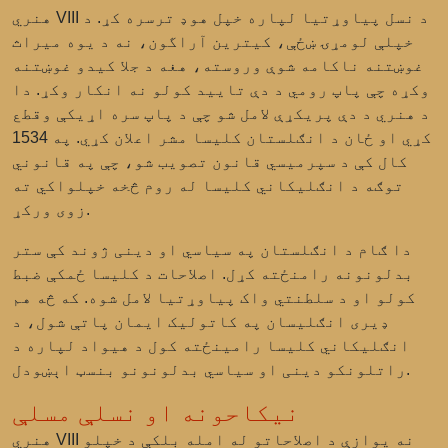
هنري VIII د نسل پیاوړتیا لپاره خپل هوډ ترسره کړ. د
خپلې لومړۍ ښځې، کیترین آراگون، نه د یوه میراث
غوښتنه ناکامه شوې وروسته، هغه د جلا کیدو غوښتنه
وکړه چې پاپ رومي د دې تایید کولو نه انکار وکړ. دا
د هنري د دې پریکړې لامل شو چې د پاپ سره اړیکې وقطع
کړي او ځان د انګلستان کلیسا مشر اعلان کړي. په 1534
کال کې د سپرمیسي قانون تصویب شو، چې په قانوني
توګه د انګلیکاني کلیسا له روم څخه خپلواکي ته
زوی ورکړ.
دا ګام د انګلستان په سیاسي او دینی ژوند کې ستر
بدلونونه رامنځته کړل. اصلاحات د کلیسا ځمکې ضبط
کولو او د سلطنتي واک پیاوړتیا لامل شوه. که څه هم
ډیری انګلیسان په کاتولیک ایمان پاتې شول، د
انګلیکاني کلیسا رامینځته کول د هیواد لپاره د
راتلونکو دینی او سیاسي بدلونونو بنسټ اېښودل.
نیکاحونه او نسلې مسلې
هنري VIII نه یوازې د اصلاحاتو له امله بلکې د خپلو