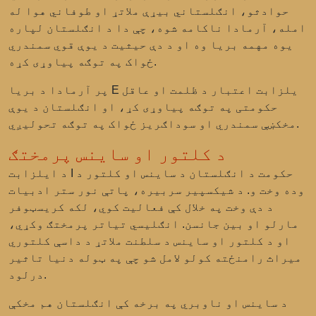
حوادثو، انګلستاني بیړې ملاتړ او طوفاني هوا له
امله، آرمادا ناکامه شوه، چې دا د انګلستان لپاره
یوه مهمه بریا وه او د دې حیثیت د یوې قوي سمندري
ځواک په توګه پیاوړی کړه.
پر آرمادا د بریا E یلزابت اعتبار د ظلمت او عاقل
حکومتی په توګه پیاوړی کړ، او انګلستان د یوې
مخکښې سمندري او سوداګریز ځواک په توګه تحولیږي.
د کلتور او ساینس پرمختګ
د ایلزابت I حکومت د انګلستان د ساینس او کلتور د
وده وخت و. د شیکسپیر سربیره، پاتې نور ستر ادبیات
د دې وخت په خلال کې فعالیت کوي، لکه کریسټوفر
مارلو او بین جانسن. انګلیسي تیاتر پرمختګ وکړي،
او د کلتور او ساینس د سلطنت ملاتړ د داسې کلتوري
میراث رامنځته کولو لامل شو چې په ټوله دنیا تاثیر
درلود.
د ساینس او ناوبري په برخه کې انګلستان هم مخکې