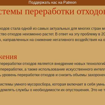
Поддержать нас на Patreon
темы переработки отходов
одов стала одной из самых актуальных для многих стран м
во отходов неизменно растет. В ответ на эту проблему в 2
в, направленных на снижение негативного воздействия на
жения
ереработки отходов является внедрение новых технологий,
переработки, а также использование искусственного интел
ь уровень переработки отходов и снизить объемы захороне
системы умного мусоросбора, которая включает в себя умн
домлять службы о необходимости их опустошения. Это не т