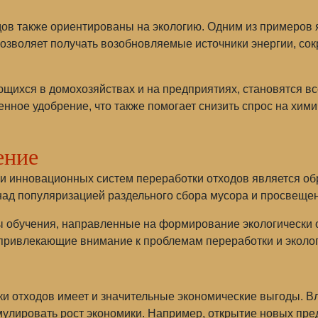
ов также ориентированы на экологию. Одним из примеров 
 позволяет получать возобновляемые источники энергии, со
щихся в домохозяйствах и на предприятиях, становятся в
нное удобрение, что также помогает снизить спрос на хим
ение
 инновационных систем переработки отходов является об
 над популяризацией раздельного сбора мусора и просвеще
 обучения, направленные на формирование экологически о
 привлекающие внимание к проблемам переработки и эколог
и отходов имеет и значительные экономические выгоды. В
мулировать рост экономики. Например, открытие новых пре