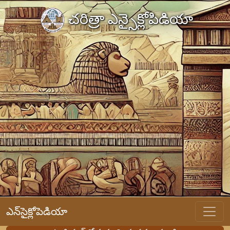
చరిత్రా ఎన్సైక్లోపిడియా
ఎన్‌సైక్లోపెడియా