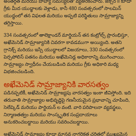
అంతర్గత మరియు బాహ్య సమస్యలతో వ్యతిరేకించారు. జెక్సర్ II కూడా
గ్రీకు మీద యుధ్ధాలకు వెళ్లాడు, కానీ 480 సంవత్సరంలో సాలమిన్
యుద్ధంలో తన విఫలత మరియు అప్పటి పరిస్థితులు సామ్రాజ్యాన్ని
తగ్గిస్తాయి.
334 సంవత్సరంలో అాలెక్షాండర్ మార్డియన్ తన కంట్రోల్స్ ప్రారంభిస్తూ,
అఖేమెనిడ్ సామ్రాజ్యానికి చివరగా కావడముగా అయ్యింది. అతని
గ్రానిక్స్ మరియు ఇస్సే యుద్ధాలలో విజయాలు, 330 సంవత్సరంలో
పెర్సపోలిస్ పతనం మరియు అఖేమెనిడ్ల అధికారాన్ని ముగించాయి.
సామ్రాజ్యం స్వాధీనం చేయబడింది మరియు గ్రీకు అధికారి మధ్య
విభజించబడింది.
అఖేమెనిడ్ సామ్రాజ్యానికి వారసత్వం
పడినప్పటికీ, అఖేమెనిడ్ సామ్రాజ్యపు వారసత్వం ఇంకా జీవిస్తోంది. ఇది
తరువాతి సామ్రాజ్యాల అభివృద్ధిపై గణనీయమైన ప్రభావాన్ని చూపింది,
సెలేవ్కిడ్ మరియు పార్టియన్ ల వంటి. వారి పరిపాలనా వ్యవస్థలు,
నిర్మాణతత్వం మరియు సాంస్కృతిక సంప్రదాయాలు
అనుకరించబడ్డాయి మరియు సవరించబడ్డాయి.
అఖేమెనిడ్ సామ్రాజ్యం కూడా మానవ నాగరికత చరిత్రలో ముఖ్యమైన