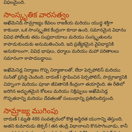
విఫలమైంది.
సాంస్కృతిక వారసత్వం
అఖేమెనిడ్ సామ్రాజ్యం కేవలం రాజకీయ మరియు యుద్ధ శక్తిగా
కాకుండా, ఒక సాంస్కృతిక కేంద్రంగా కూడా ఉంది. సమానమైన విధానం
వివిధ పోటీలకు తమ సంప్రదాయాలు మరియు సంస్కృతులను
కాపాడుకుందుకు అనుమతించింది. ఇది ప్రత్యేకమైన వైవిధ్యానికి
అనుకూలంగా, వివిధ భాషలు, ధర్మాలు మరియు మహా పరితాలలు
సమానంగా కాపాడబడ్డాయి.
అఖేమెనిడ్ల నిర్మాణం గొప్ప నిర్మాణాలతో, లేదా పెర్సపోలిస్ మరియు
సుసితో ప్రసిద్ధి చెందింది. దారుణ్ I స్థాపించిన పెర్సపోలిస్, సామ్రాజ్యానికి
చిహ్నంగా మరియు పూజా జీవితానికి కేంద్రంగా తయారైంది. ఈ రీతిలో
జరిగిన అద్భుతమైన కోటలు మరియు నిక్షిప్పులు అఖేమెనిడ్ల
గొప్పతనాన్ని మరియు దేవతలతో సంబంధాన్ని ప్రతిబింబిస్తుంది.
సామ్రాజ్య ముగింపు
దారుణ్ I మృతి 486 సంవత్సరంలో కొత్త అస్థిరత యుగాన్ని తెస్తుంది.
అతని కుమారుడు జెక్సర్ I తన తండ్రి విధానాలని కొనసాగించాడు, కానీ