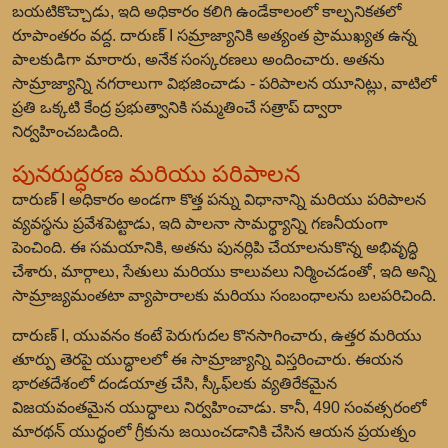
బయటికొచ్చాడు, ఇది అధికారం కలిగి ఉండేకాలంలో కాల్పనికతలో
రూపాంతరం వద్ద. దారుణ్ I సమ్రాజ్యానికి అత్యంత ప్రాముఖ్యత ఉన్న
పాలకుడిగా మారారు, అనేక సంస్కరణలు అందించారు. అతను
సామ్రాజ్యాన్ని నగరాలుగా విభజించాడు - పరిపాలన యూనిట్లు, వాటిలో
ప్రతి ఒక్కటి కేంద్ర ప్రభుత్వానికి సమ్మతించే సత్రాప్‌ ద్వారా
నిర్వహించబడింది.
పునరుద్ధరణ మరియు పరిపాలన
దారుణ్ I అధికారం అండగా కొత్త పన్ను విధానాన్ని మరియు పరిపాలన
వ్యవస్థను ప్రవేశపెట్టాడు, ఇది పాలనా సామర్థ్యాన్ని గణనీయంగా
పెంచింది. ఈ సమయానికి, అతను పునర్లిపి చేయాలనుకొన్న అభివృద్ధి
చేశారు, మార్గాలు, సేతులు మరియు కాలువలు నిర్మించడంతో, ఇది అన్ని
సామ్రాజ్యమంతటా వ్యాపారాలకు మరియు సంబంధాలను బలపరిచింది.
దారుణ్ I, యువనం కంటే పెరుగుదల కొనసాగించారు, ఉత్తర మరియు
తూర్పు తెరపై యుద్ధాలలో ఈ సామ్రాజ్యాన్ని విస్తరించారు. ఈయన
భారతదేశంలో దండయాత్ర చేసి, స్కీఫ్‌లకు వ్యతిరేకమైన
విజయవంతమైన యుద్ధాలు నిర్వహించాడు. కానీ, 490 సంవత్సరంలో
మారథన్ యుద్ధంలో గ్రీకు‌ను జయించడానికి చేసిన ఆయన ప్రయత్నం