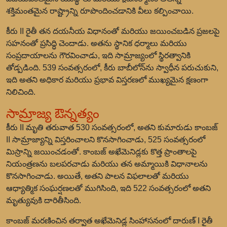
శక్తిమంతమైన రాష్ట్రాన్ని రూపొందించడానికి వీలు కల్పించాయి.
కీరు II రైతీ తన దయనీయ విధానంతో మరియు జయించబడిన ప్రజలపై
సహనంతో ప్రసిద్ధి చెందాడు. అతను స్థానిక ధర్మాలు మరియు
సంప్రదాయాలను గౌరవించాడు, ఇది సామ్రాజ్యంలో స్థిరత్వానికి
తోడ్పడింది. 539 సంవత్సరంలో, కీరు బాబీలోన్‌ను స్వాధీన పరుచుకుని,
ఇది అతని అధికార మరియు ప్రభావ విస్తరణలో ముఖ్యమైన క్షణంగా
నిలిచింది.
సామ్రాజ్య ఔన్నత్యం
కీరు II మృతి తరువాత 530 సంవత్సరంలో, అతని కుమారుడు కాంబజ్
II సామ్రాజ్యాన్ని విస్తరించాలని కొనసాగించాడు, 525 సంవత్సరంలో
మిస్రాన్ని జయించడంతో. కాంబజ్ అఖేమెనిడ్లకు కొత్త ప్రాంతాలపై
నియంత్రణను బలపరచాడు మరియు తన అమ్మాయికి విధానాలను
కొనసాగించాడు. అయితే, అతని పాలన విఫలాలతో మరియు
ఆధ్యాత్మిక సంఘర్షణలతో ముగిసింది, ఇది 522 సంవత్సరంలో అతని
మృత్యువుకి దారితీసింది.
కాంబజ్ మరణించిన తర్వాత అఖేమెనిడ్ల సింహాసనంలో దారుణ్ I రైతీ