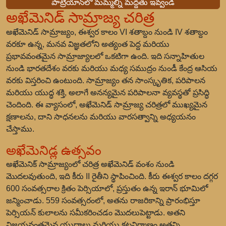
పాట్రియాన్‌లో మమ్మల్ని మద్దతు ఇవ్వండి
అఖేమెనిడ్ సామ్రాజ్య చరిత్ర
అఖేమెనిడ్ సామ్రాజ్యం, ఈశ్వర కాలం VI శతాబ్దం నుండి IV శతాబ్దం
వరకూ ఉన్న, మనవ విజ్ఞతలోని అత్యంత పెద్ద మరియు
ప్రభావవంతమైన సామ్రాజ్యాలలో ఒకటిగా ఉంది. ఇది సన్నాహితుల
నుండి భారతదేశం వరకు మరియు మధ్య సముద్రం నుండీ కేంద్ర ఆసియ
వరకు విస్తరించి ఉంటుంది. సామ్రాజ్యం తన సాంస్కృతిక, పరిపాలన
మరియు యుద్ధ శక్తి, అలాగే అనన్యమైన పరిపాలనా వ్యవస్థతో ప్రసిద్ధి
చెందింది. ఈ వ్యాసంలో, అఖేమెనిడ్ సామ్రాజ్య చరిత్రలో ముఖ్యమైన
క్షణాలను, దాని సాధనలను మరియు వారసత్వాన్ని అధ్యయనం
చేస్తాము.
అఖేమెనిడ్ల ఉత్సవం
అఖేమెనిక్ సామ్రాజ్యంలో చరిత్ర అఖేమెనిడ్ వంశం నుండి
మొదలవుతుంది, ఇది కీరు II రైతీని స్థాపించింది. కీరు ఈశ్వర కాలం దగ్గర
600 సంవత్సరాల క్రితం పెర్సియాలో, ప్రస్తుతం ఉన్న ఇరాన్ భూమిలో
జన్మించాడు. 559 సంవత్సరంలో, అతను రాజరికాన్ని ప్రారంభిస్తూ
పెర్సియన్ కులాలను సమీకరించడం మొదలుపెట్టాడు. అతని
విజయవంతమైన యుద్ధాలు మరియు కূటనిర్మాణం అతన్ని