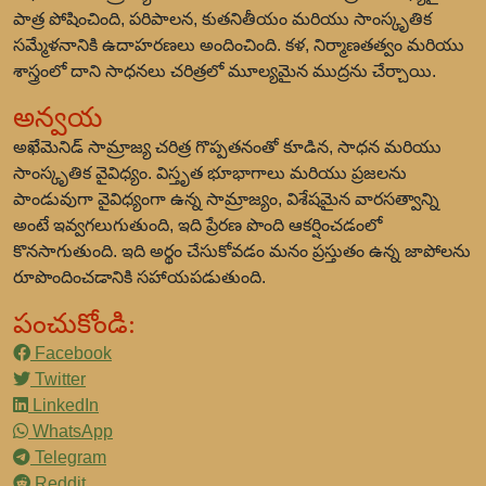
పాత్ర పోషించింది, పరిపాలన, కుతనితీయం మరియు సాంస్కృతిక
సమ్మేళనానికి ఉదాహరణలు అందించింది. కళ, నిర్మాణతత్వం మరియు
శాస్త్రంలో దాని సాధనలు చరిత్రలో మూల్యమైన ముద్రను చేర్చాయి.
అన్వయ
అఖేమెనిడ్ సామ్రాజ్య చరిత్ర గొప్పతనంతో కూడిన, సాధన మరియు
సాంస్కృతిక వైవిధ్యం. విస్తృత భూభాగాలు మరియు ప్రజలను
పాండువుగా వైవిధ్యంగా ఉన్న సామ్రాజ్యం, విశేషమైన వారసత్వాన్ని
అంటే ఇవ్వగలుగుతుంది, ఇది ప్రేరణ పొంది ఆకర్షించడంలో
కొనసాగుతుంది. ఇది అర్థం చేసుకోవడం మనం ప్రస్తుతం ఉన్న జాపోలను
రూపొందించడానికి సహాయపడుతుంది.
పంచుకోండి:
Facebook
Twitter
LinkedIn
WhatsApp
Telegram
Reddit