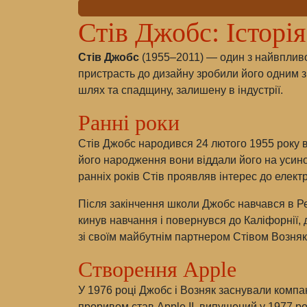
Стів Джобс: Історі
Стів Джобс
(1955–2011) — один з найвпливові
пристрасть до дизайну зробили його одним з н
шлях та спадщину, залишену в індустрії.
Ранні роки
Стів Джобс народився 24 лютого 1955 року 
його народження вони віддали його на усино
ранніх років Стів проявляв інтерес до електр
Після закінчення школи Джобс навчався в Ред
кинув навчання і повернувся до Каліфорнії, 
зі своїм майбутнім партнером Стівом Возня
Створення Apple
У 1976 році Джобс і Возняк заснували компан
проривом став Apple II, випущений у 1977 