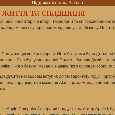
Підтримати нас на Patreon
я життя та спадщина
ших інноваторів в історії технологій та співзасновник комп
айвідоміших і суперечливих лідерів у світі бізнесу. Ця стат
в Сан-Франциско, Каліфорнія. Його батьками були Джоанна 
влення. Стів був усиновлений Полом і Кларою Джобс, які ви
оніки, і його батько, механік, навчив його основам збору та
вуд-Сіті і незабаром вступив до Університету Рід у Портлен
де почав працювати в компанії Atari, що займалася виробни
ком.
ію Apple Computer. Їх перший продукт, комп'ютер Apple I, 
році, який став першим масовим персональним комп'ютером 