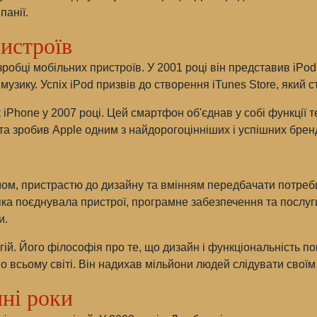
панії.
истроїв
робці мобільних пристроїв. У 2001 році він представив iPo
музику. Успіх iPod призвів до створення iTunes Store, який 
Phone у 2007 році. Цей смартфон об'єднав у собі функції т
та зробив Apple одним з найдорогоцінніших і успішних бренді
мом, пристрастю до дизайну та вмінням передбачати потреби
яка поєднувала пристрої, програмне забезпечення та послуги
и.
гій. Його філософія про те, що дизайн і функціональність п
о всьому світі. Він надихав мільйони людей слідувати своїм 
нні роки