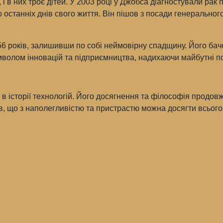
 в них троє дітей. У 2003 році у Джобса діагностували рак
о останніх днів свого життя. Він пішов з посади генерально
 56 років, залишивши по собі неймовірну спадщину. Його бач
 символом інновацій та підприємництва, надихаючи майбутні п
ха в історії технологій. Його досягнення та філософія прод
в, що з наполегливістю та пристрастю можна досягти всього