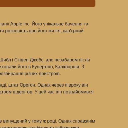
анії Apple Inc. Його унікальне бачення та
тя розповість про його життя, кар'єрний
Шибл і Стівен Джобс, але незабаром після
ховали його в Купертіно, Каліфорнія. З
 розбирання різних пристроїв.
ді, штат Орегон. Однак через півроку він
цтвом відеоігор. У цей час він познайомився
був випущений у тому ж році. Однак справжнім
з кольоровою графікою та забезпечив