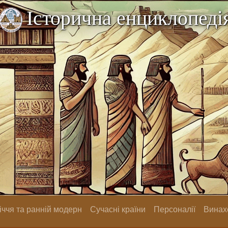
Історична енциклопеді
ччя та ранній модерн
Сучасні країни
Персоналії
Винах