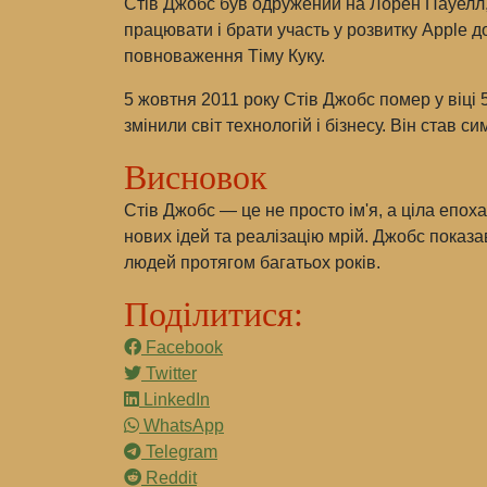
Стів Джобс був одружений на Лорен Пауелл, і
працювати і брати участь у розвитку Apple д
повноваження Тіму Куку.
5 жовтня 2011 року Стів Джобс помер у віці
змінили світ технологій і бізнесу. Він став
Висновок
Стів Джобс — це не просто ім'я, а ціла епо
нових ідей та реалізацію мрій. Джобс показа
людей протягом багатьох років.
Поділитися:
Facebook
Twitter
LinkedIn
WhatsApp
Telegram
Reddit