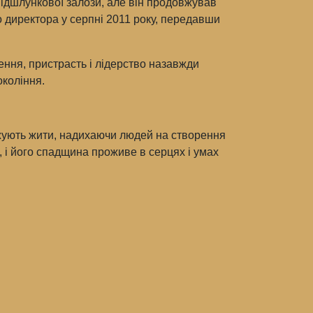
 підшлункової залози, але він продовжував
го директора у серпні 2011 року, передавши
ення, пристрасть і лідерство назавжди
окоління.
овжують жити, надихаючи людей на створення
, і його спадщина проживе в серцях і умах