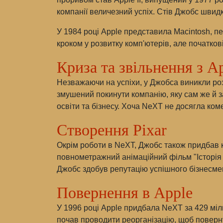
компанії величезний успіх. Стів Джобс швид
У 1984 році Apple представила Macintosh, 
кроком у розвитку комп'ютерів, але початков
Криза та звільнення з A
Незважаючи на успіхи, у Джобса виникли роз
змушений покинути компанію, яку сам же й з
освіти та бізнесу. Хоча NeXT не досягла ком
Створення Pixar
Окрім роботи в NeXT, Джобс також придбав к
повнометражний анімаційний фільм "Історія іг
Джобс здобув репутацію успішного бізнесме
Повернення в Apple
У 1996 році Apple придбала NeXT за 429 міл
почав проводити реорганізацію, щоб повернут