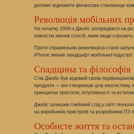
допоміг відновити фінансове становище ком
Революція мобільних пр
На початку 2000-х Джобс зосередився на роз
повністю змінив спосіб, яким люди слухають 
Проте справжньою революцією стало запуск i
iPhone змінив ландшафт мобільної індустрії 
Спадщина та філософія
Стів Джобс був відомий своїм перфекціоніз
продукти — він створював цілу екосистему, 
принципах простоти, інтуїтивності та естетик
Джобс залишив глибокий слід у світі техноло
на виробників пристроїв та розробників ПЗ п
Особисте життя та оста