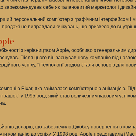
ко зарекомендував себе як талановитий маркетолог і дизайн
перший персональний комп'ютер з графічним інтерфейсом і 
і продажі не виправдали очікувань, що призвело до внутрішні
pple
біжності з керівництвом Apple, особливо з генеральним дир
аснував. Після цього він заснував нову компанію під назво
ерційного успіху, її технології згодом стали основою для но
омпанію Pixar, яка займалася комп'ютерною анімацією. Під
рашок" у 1995 році, який став величезним касовим успіхом. P
на.
ьйонів доларів, що забезпечило Джобсу повернення в компа
и компанію до успіху. У 1998 році Apple представила iMac 