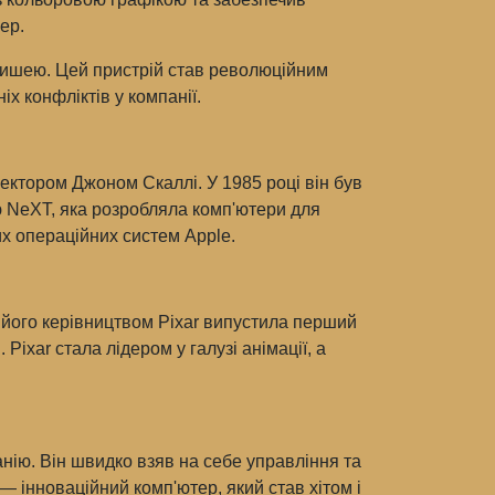
ер.
мишею. Цей пристрій став революційним
х конфліктів у компанії.
ектором Джоном Скаллi. У 1985 році він був
ю NeXT, яка розробляла комп'ютери для
вих операційних систем Apple.
 його керівництвом Pixar випустила перший
ixar стала лідером у галузі анімації, а
нію. Він швидко взяв на себе управління та
— інноваційний комп'ютер, який став хітом і