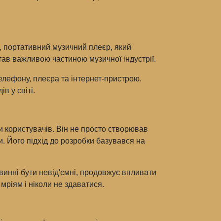
d, портативний музичний плеєр, який
став важливою частиною музичної індустрії.
елефону, плеєра та інтернет-пристрою.
в у світі.
 користувачів. Він не просто створював
. Його підхід до розробки базувався на
овинні бути невід'ємні, продовжує впливати
мріям і ніколи не здаватися.