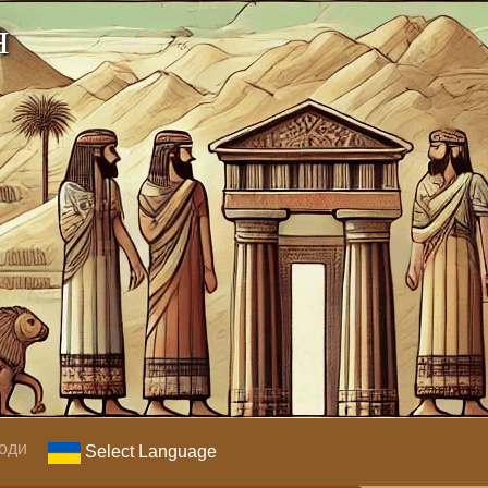
я
оди
Select Language