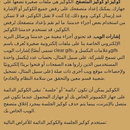
كوكيز أو كوكيز المتصفح.
الكوكيز هي ملفات صغيرة تضعها على
جهازك. يمكنك إعداد متصفحك على رفض جميع الكوكيز أو الإشارة
عند إرسال كوكي. ومع ذلك، إذا كنت لا تقبل الكوكيز، قد لا تتمكن
من استخدام بعض أجزاء خدمتنا. ما لم تقم بإعداد متصفحك لرفض
الكوكيز، قد تستخدم خدمتنا الكوكيز.
إشارات الويب.
قد تحتوي أجزاء معينة من خدمتنا ورسائل البريد
الإلكتروني الخاصة بنا على ملفات إلكترونية صغيرة تُعرف باسم
إشارات الويب (تسمى أيضًا clear gifs، وعلامات البكسل وgifs
بكسل واحدة) التي تسمح للشركة، على سبيل المثال، بحساب عدد
المستخدمين الذين زاروا هذه الصفحات أو فتحوا بريدًا إلكترونيًا
ولإحصاءات موقع ويب أخرى ذات صلة (على سبيل المثال، تسجيل
شعبية قسم معين والتحقق من سلامة النظام والخادم).
الكوكيز يمكن أن تكون "دائمة" أو "جلسة". تبقى الكوكيز الدائمة
على جهاز الكمبيوتر الخاص بك أو جهازك المحمول عندما تكون غير
متصل بالإنترنت، بينما يتم حذف كوكيز الجلسة بمجرد إغلاق متصفح
الويب الخاص بك.
نستخدم كوكيز الجلسة والكوكيز الدائمة للأغراض التالية: