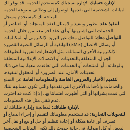
لإدارة حسابك:
لإدارة تسجيلك كمستخدم للخدمة. قد توفر لك
البيانات الشخصية التي تقدمها الوصول إلى وظائف متنوعة للخدمة
المتاحة لك كمستخدم مسجل.
لتنفيذ عقد:
تطوير وتنفيذ والامتثال لعقد للمنتجات أو العناصر أو
الخدمات التي اشتريتها أو أي عقد آخر معنا من خلال الخدمة.
للتواصل معك:
للتواصل معك عبر البريد الإلكتروني أو المكالمات
الهاتفية أو الرسائل النصية القصيرة (SMS) أو وسائل الاتصال
الإلكترونية الأخرى المماثلة، مثل الإشعارات الفورية لتطبيقات
الجوال، المتعلقة بالتحديثات أو الاتصالات الإعلامية المتعلقة
بالوظائف أو المنتجات أو الخدمات التي تعاقدت معها، بما في ذلك
تحديثات الأمان، عند الضرورة أو المعقول لتنفيذها.
لتقديم الأخبار والعروض الخاصة والمعلومات العامة
عن السلع
والخدمات والأحداث الأخرى التي نقدمها والتي تكون مشابهه لتلك
التي قمت بشرائها أو التي أظهرت اهتمامًا بها، إلا إذا كنت قد اخترت
عدم تلقي مثل هذه المعلومات.
لمعالجة وإدارة طلباتك لنا.
لإدارة طلباتك:
للتحويلات التجارية:
قد نستخدم معلوماتك لتقييم أو إجراء اندماج أو
تصرف أو إعادة هيكلة أو إعادة تنظيم أو حل أو بيع أو نقل آخر
لبعض أو كل أصولنا، في حالة حدوث ذلك تكون البيانات الشخصية