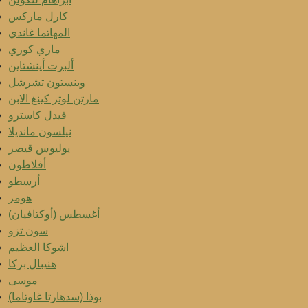
كارل ماركس
المهاتما غاندي
ماري كوري
ألبرت أينشتاين
وينستون تشرشل
مارتن لوثر كينغ الابن
فيدل كاسترو
نيلسون مانديلا
يوليوس قيصر
أفلاطون
أرسطو
هومر
أغسطس (أوكتافيان)
سون تزو
اشوكا العظيم
هنيبال بركا
موسى
بوذا (سدهارتا غاوتاما)