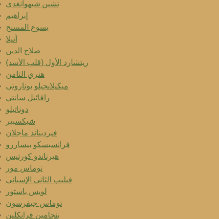
تشين شيهوانغدي
إبراهيم
يسوع المسيح
أتيلا
صلاح الدين
ريتشارد الأول (قلب الأسد)
هنري الثامن
ميكيلانجيلو بوناروتي
رافائيل سانتي
دوناتيلو
شيكسبير
فيرديناند ماجلان
فرانسيسكو بيساررو
هيرناندو كورتيس
توماس مور
فيليب الثاني الإسباني
لويس باستور
توماس جيفرسون
بنجامين فرانكلين