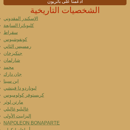
ادعمنا على باتريون
الشخصيات التاريخية
الإسكندر المقدوني
كليوباترا السابعة
سقراط
كونفوشيوس
رمسيس الثاني
جنكيزخان
شارلمان
محمد
جان دارك
ابن سينا
ليوناردو دا فينشي
كريستوفر كولومبوس
مارتن لوثر
غاليليو غاليلي
إليزابيث الأولى
NAPOLEON BONAPARTE
أبراهام لنكولن