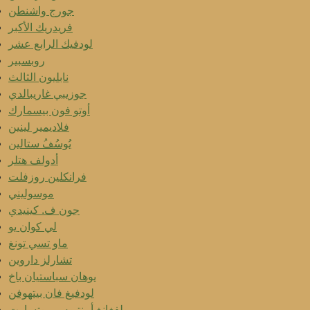
جورج واشنطن
فريدريك الأكبر
لودفيك الرابع عشر
روبسبير
نابليون الثالث
جوزيبي غاريبالدي
أوتو فون بيسمارك
فلاديمير لينين
يُوسُفُ ستالين
أدولف هتلر
فرانكلين روزفلت
موسوليني
جون ف. كينيدي
لي كوان يو
ماو تسي تونغ
تشارلز داروين
يوهان سباستيان باخ
لودفيغ فان بيتهوفن
ولفغانغ أمنتيوس موتسارت