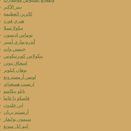
بيتر الأكبر
كاثرين العظيمة
هنري فورد
نيكولا تسلا
توماس إديسون
أندره-ماري أمبير
جيمس وات
نيكولاس كوبرنيكوس
إسحاق نيوتن
يوهان كيلوبر
لويس أرمسترونغ
إرنست همنغواي
بابلو بيكاسو
فاسكو دا غاما
ابن خلدون
أريستيد بريان
سيمون بوليفار
كيم إيل سونغ