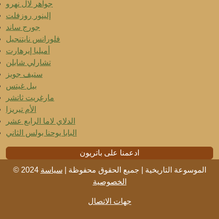
جواهر لال نهرو
إلينور روزفلت
جورج ساند
فلورانس نايتنجيل
أميليا إيرهارت
تشارلي شابلن
ستيف جوبز
بيل غيتس
مارغريت ثاتشر
الأم تيريزا
الدلاي لاما الرابع عشر
البابا يوحنا بولس الثاني
ادعمنا على باتريون
© 2024 الموسوعة التاريخية | جميع الحقوق محفوظة |
سياسة
الخصوصية
جهات الاتصال