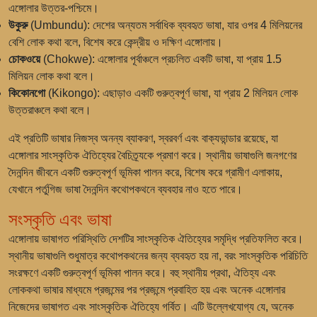
এঙ্গোলার উত্তর-পশ্চিমে।
উকুরু
(Umbundu): দেশের অন্যতম সর্বাধিক ব্যবহৃত ভাষা, যার ওপর 4 মিলিয়নের
বেশি লোক কথা বলে, বিশেষ করে কেন্দ্রীয় ও দক্ষিণ এঙ্গোলায়।
চোকওয়ে
(Chokwe): এঙ্গোলার পূর্বাঞ্চলে প্রচলিত একটি ভাষা, যা প্রায় 1.5
মিলিয়ন লোক কথা বলে।
কিকোনগো
(Kikongo): এছাড়াও একটি গুরুত্বপূর্ণ ভাষা, যা প্রায় 2 মিলিয়ন লোক
উত্তরাঞ্চলে কথা বলে।
এই প্রতিটি ভাষার নিজস্ব অনন্য ব্যাকরণ, স্বরবর্ণ এবং বাক্যভান্ডার রয়েছে, যা
এঙ্গোলার সাংস্কৃতিক ঐতিহ্যের বৈচিত্র্যকে প্রমাণ করে। স্থানীয় ভাষাগুলি জনগণের
দৈনন্দিন জীবনে একটি গুরুত্বপূর্ণ ভূমিকা পালন করে, বিশেষ করে গ্রামীণ এলাকায়,
যেখানে পর্তুগিজ ভাষা দৈনন্দিন কথোপকথনে ব্যবহার নাও হতে পারে।
সংস্কৃতি এবং ভাষা
এঙ্গোলায় ভাষাগত পরিস্থিতি দেশটির সাংস্কৃতিক ঐতিহ্যের সমৃদ্ধি প্রতিফলিত করে।
স্থানীয় ভাষাগুলি শুধুমাত্র কথোপকথনের জন্য ব্যবহৃত হয় না, বরং সাংস্কৃতিক পরিচিতি
সংরক্ষণে একটি গুরুত্বপূর্ণ ভূমিকা পালন করে। বহু স্থানীয় প্রথা, ঐতিহ্য এবং
লোককথা ভাষার মাধ্যমে প্রজন্মের পর প্রজন্মে প্রবাহিত হয় এবং অনেক এঙ্গোলার
নিজেদের ভাষাগত এবং সাংস্কৃতিক ঐতিহ্যে গর্বিত। এটি উল্লেখযোগ্য যে, অনেক