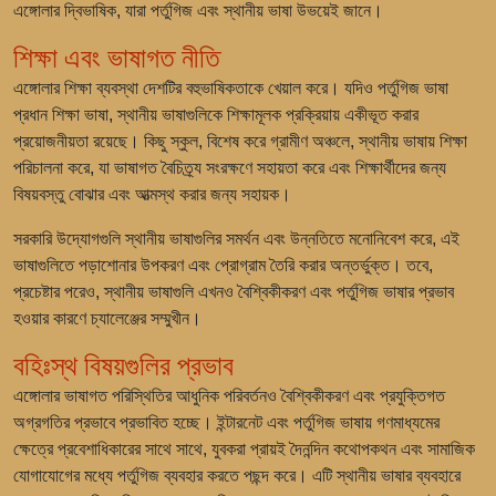
এঙ্গোলার দ্বিভাষিক, যারা পর্তুগিজ এবং স্থানীয় ভাষা উভয়েই জানে।
শিক্ষা এবং ভাষাগত নীতি
এঙ্গোলার শিক্ষা ব্যবস্থা দেশটির বহুভাষিকতাকে খেয়াল করে। যদিও পর্তুগিজ ভাষা
প্রধান শিক্ষা ভাষা, স্থানীয় ভাষাগুলিকে শিক্ষামূলক প্রক্রিয়ায় একীভূত করার
প্রয়োজনীয়তা রয়েছে। কিছু স্কুল, বিশেষ করে গ্রামীণ অঞ্চলে, স্থানীয় ভাষায় শিক্ষা
পরিচালনা করে, যা ভাষাগত বৈচিত্র্য সংরক্ষণে সহায়তা করে এবং শিক্ষার্থীদের জন্য
বিষয়বস্তু বোঝার এবং আত্মস্থ করার জন্য সহায়ক।
সরকারি উদ্যোগগুলি স্থানীয় ভাষাগুলির সমর্থন এবং উন্নতিতে মনোনিবেশ করে, এই
ভাষাগুলিতে পড়াশোনার উপকরণ এবং প্রোগ্রাম তৈরি করার অন্তর্ভুক্ত। তবে,
প্রচেষ্টার পরেও, স্থানীয় ভাষাগুলি এখনও বৈশ্বিকীকরণ এবং পর্তুগিজ ভাষার প্রভাব
হওয়ার কারণে চ্যালেঞ্জের সম্মুখীন।
বহিঃস্থ বিষয়গুলির প্রভাব
এঙ্গোলার ভাষাগত পরিস্থিতির আধুনিক পরিবর্তনও বৈশ্বিকীকরণ এবং প্রযুক্তিগত
অগ্রগতির প্রভাবে প্রভাবিত হচ্ছে। ইন্টারনেট এবং পর্তুগিজ ভাষায় গণমাধ্যমের
ক্ষেত্রে প্রবেশাধিকারের সাথে সাথে, যুবকরা প্রায়ই দৈনন্দিন কথোপকথন এবং সামাজিক
যোগাযোগের মধ্যে পর্তুগিজ ব্যবহার করতে পছন্দ করে। এটি স্থানীয় ভাষার ব্যবহারে