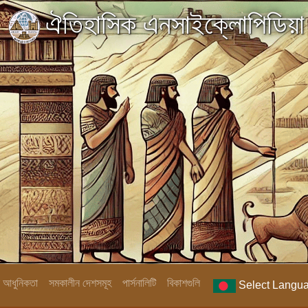
ঐতিহাসিক এনসাইক্লোপিডিয়া
িক আধুনিকতা
সমকালীন দেশসমূহ
পার্সনালিটি
বিকাশগুলি
Select Langu