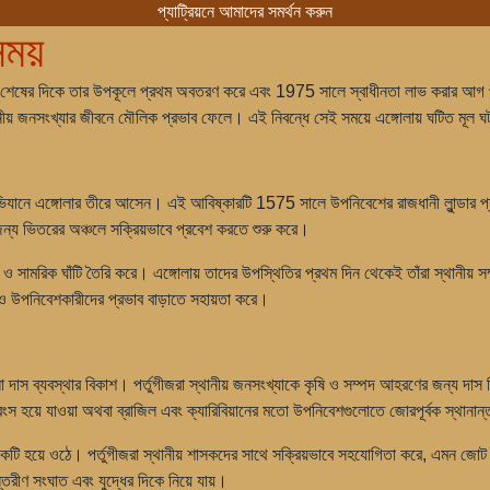
প্যাট্রিয়নে আমাদের সমর্থন করুন
ময়
ের শেষের দিকে তার উপকূলে প্রথম অবতরণ করে এবং 1975 সালে স্বাধীনতা লাভ করার আগ প
থানীয় জনসংখ্যার জীবনে মৌলিক প্রভাব ফেলে। এই নিবন্ধে সেই সময়ে এঙ্গোলায় ঘটিত মূল ঘ
ানে এঙ্গোলার তীরে আসেন। এই আবিষ্কারটি 1575 সালে উপনিবেশের রাজধানী লুান্ডার প্রতিষ্ঠা
 জন্য ভিতরের অঞ্চলে সক্রিয়ভাবে প্রবেশ করতে শুরু করে।
দুর্গ ও সামরিক ঘাঁটি তৈরি করে। এঙ্গোলায় তাদের উপস্থিতির প্রথম দিন থেকেই তাঁরা স্থানীয়
 ও উপনিবেশকারীদের প্রভাব বাড়াতে সহায়তা করে।
াস ব্যবস্থার বিকাশ। পর্তুগীজরা স্থানীয় জনসংখ্যাকে কৃষি ও সম্পদ আহরণের জন্য দাস হি
্বংস হয়ে যাওয়া অথবা ব্রাজিল এবং ক্যারিবিয়ানের মতো উপনিবেশগুলোতে জোরপূর্বক স্থানান্
একটি হয়ে ওঠে। পর্তুগীজরা স্থানীয় শাসকদের সাথে সক্রিয়ভাবে সহযোগিতা করে, এমন জোট ত
তরীণ সংঘাত এবং যুদ্ধের দিকে নিয়ে যায়।