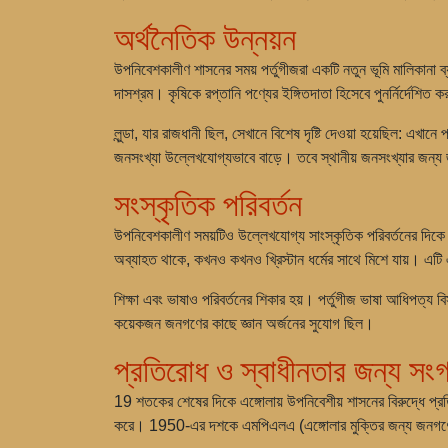
অর্থনৈতিক উন্নয়ন
উপনিবেশকালীণ শাসনের সময় পর্তুগীজরা একটি নতুন ভূমি মালিকানা ব্
দাসশ্রম। কৃষিকে রপ্তানি পণ্যের ইঙ্গিতদাতা হিসেবে পুনর্নির্দেশিত কর
লুন্ডা, যার রাজধানী ছিল, সেখানে বিশেষ দৃষ্টি দেওয়া হয়েছিল: এখান
জনসংখ্যা উল্লেখযোগ্যভাবে বাড়ে। তবে স্থানীয় জনসংখ্যার জন্য 
সংস্কৃতিক পরিবর্তন
উপনিবেশকালীণ সময়টিও উল্লেখযোগ্য সাংস্কৃতিক পরিবর্তনের দিকে নিয
অব্যাহত থাকে, কখনও কখনও খ্রিস্টান ধর্মের সাথে মিশে যায়। এটি 
শিক্ষা এবং ভাষাও পরিবর্তনের শিকার হয়। পর্তুগীজ ভাষা আধিপত্য বিস
কয়েকজন জনগণের কাছে জ্ঞান অর্জনের সুযোগ ছিল।
প্রতিরোধ ও স্বাধীনতার জন্য সংগ
19 শতকের শেষের দিকে এঙ্গোলায় উপনিবেশীয় শাসনের বিরুদ্ধে প্রতির
করে। 1950-এর দশকে এমপিএলএ (এঙ্গোলার মুক্তির জন্য জনগণের আ