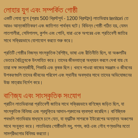
লোহার যুগ এবং সম্পর্কিত গোষ্ঠী
একটি
লোহা যুগে
(প্রায় 500 খ্রিস্টপূর্ব - 1200 খ্রিস্টাব্দ) লাতভিয়ার teritori তে
আরও আন্তর্জাতিকরণ এবং জাতিগত পার্থক্য ঘটে। বিভিন্ন গোষ্ঠী গঠিত হয়, যেমন
লাতগালীরা, সেমিগালস, কুর্শস এবং পোনি
, যারা একে অপরের এবং প্রতিবেশী জাতির
সাথে সক্রিয়ভাবে যোগাযোগ করতে শুরু করে।
প্রতিটি গোষ্ঠীর নিজস্ব সাংস্কৃতিক বৈশিষ্ট্য, ভাষা এবং রীতিনীতি ছিল, যা অঞ্চলটির
ভেতরে বৈচিত্র্যকে উৎসাহিত করে। তাদের জীবনযাত্রা অধ্যয়ন করলে দেখা যায় যে
তারা দক্ষ মৎস্যজীবী, শিকারি এবং কৃষক ছিল। খননে পাওয়া কাজের সরঞ্জাম ও জীবনের
উপকরণগুলি তাদের জীবনের পরিবেশ এবং স্থানীয় অবস্থার সাথে তাদের অভিযোজনের
উচ্চ মাত্রার নির্দেশ করে।
বাণিজ্য এবং সাংস্কৃতিক সংযোগ
প্রাচীন লাতভিয়ানরা প্রতিবেশী জাতির সাথে সক্রিয়ভাবে বাণিজ্যে জড়িত ছিল, যা
সাংস্কৃতিক বিনিময় এবং প্রযুক্তির আদান-প্রদানের ব্যবস্থা করেছিল। বাণিজ্যিক
পথগুলি লাতভিয়ার মাধ্যমে চলে যেত, যা ব্যাল্টিক সাগরকে ইউরোপের অন্যান্য অঞ্চলের
সাথে সংযুক্ত করে। লাতভিয়ার গোষ্ঠীগুলি মধু, পশম, কাঠ এবং লৌহ পণ্যগুলির মতো
সামগ্রীগুলোর বিনিময় করতো।