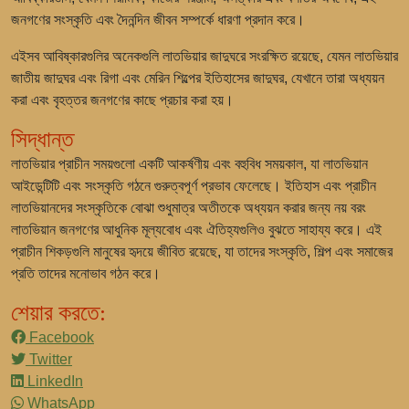
জনগণের সংস্কৃতি এবং দৈনন্দিন জীবন সম্পর্কে ধারণা প্রদান করে।
এইসব আবিষ্কারগুলির অনেকগুলি লাতভিয়ার জাদুঘরে সংরক্ষিত রয়েছে, যেমন
লাতভিয়ার
জাতীয় জাদুঘর
এবং
রিগা এবং মেরিন শিল্পের ইতিহাসের জাদুঘর
, যেখানে তারা অধ্যয়ন
করা এবং বৃহত্তর জনগণের কাছে প্রচার করা হয়।
সিদ্ধান্ত
লাতভিয়ার প্রাচীন সময়গুলো একটি আকর্ষণীয় এবং বহুবিধ সময়কাল, যা লাতভিয়ান
আইডেন্টিটি এবং সংস্কৃতি গঠনে গুরুত্বপূর্ণ প্রভাব ফেলেছে। ইতিহাস এবং প্রাচীন
লাতভিয়ানদের সংস্কৃতিকে বোঝা শুধুমাত্র অতীতকে অধ্যয়ন করার জন্য নয় বরং
লাতভিয়ান জনগণের আধুনিক মূল্যবোধ এবং ঐতিহ্যগুলিও বুঝতে সাহায্য করে। এই
প্রাচীন শিকড়গুলি মানুষের হৃদয়ে জীবিত রয়েছে, যা তাদের সংস্কৃতি, শিল্প এবং সমাজের
প্রতি তাদের মনোভাব গঠন করে।
শেয়ার করতে:
Facebook
Twitter
LinkedIn
WhatsApp