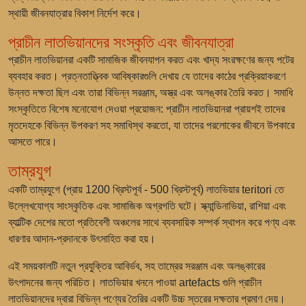
স্থায়ী জীবনযাত্রার বিকাশ নির্দেশ করে।
প্রাচীন লাতভিয়ানদের সংস্কৃতি এবং জীবনযাত্রা
প্রাচীন লাতভিয়ানরা একটি সামাজিক জীবনযাপন করত এবং খাদ্য সংরক্ষণের জন্য পটের
ব্যবহার করত। প্রত্নতাত্ত্বিক আবিষ্কারগুলি দেখায় যে তাদের কাঠের প্রক্রিয়াকরণে
উন্নত দক্ষতা ছিল এবং তারা বিভিন্ন সরঞ্জাম, অস্ত্র এবং অলঙ্কার তৈরি করত। সমাধি
সংস্কৃতিতে বিশেষ মনোযোগ দেওয়া প্রয়োজন: প্রাচীন লাতভিয়ানরা প্রায়শই তাদের
মৃতদেহকে বিভিন্ন উপকরণ সহ সমাধিস্থ করতো, যা তাদের পরলোকের জীবনে উপকারে
আসতে পারে।
তাম্রযুগ
একটি
তাম্রযুগে
(প্রায় 1200 খ্রিস্টপূর্ব - 500 খ্রিস্টপূর্ব) লাতভিয়ার teritori তে
উল্লেখযোগ্য সাংস্কৃতিক এবং সামাজিক অগ্রগতি ঘটে। স্ক্যান্ডিনাভিয়া, রাশিয়া এবং
ব্যাল্টিক দেশের মতো প্রতিবেশী অঞ্চলের সাথে ব্যবসায়িক সম্পর্ক স্থাপন করে পণ্য এবং
ধারণার আদান-প্রদানকে উৎসাহিত করা হয়।
এই সময়কালটি নতুন প্রযুক্তির আবির্ভব, সহ তাম্রের সরঞ্জাম এবং অলঙ্কারের
উৎপাদনের জন্য পরিচিত। লাতভিয়ার খননে পাওয়া artefacts গুলি প্রাচীন
লাতভিয়ানদের দ্বারা বিভিন্ন পণ্যের তৈরির একটি উচ্চ স্তরের দক্ষতার প্রমাণ দেয়।