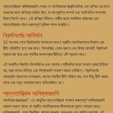
প্রত্নতাত্ত্বিক আবিষ্কারগুলি দেখায় যে লাতভিয়ানরা
স্ক্যান্ডিনাভিয়া এবং রাশিয়া
এর মতো
অঞ্চলের সাথে বাণিজ্যে জড়িত ছিল, যা সাংস্কৃতিক সম্পর্ক এবং অর্থনৈতিক সম্পর্কের
বিকাশ নির্দেশ করে। এই বাণিজ্য বিভিন্ন গোষ্ঠীর মাঝে সামাজিক কাঠামোর এবং
আন্তঃক্রিয়ার গঠনে গুরুত্বপূর্ণ ভূমিকা পালন করেছিল।
খ্রিস্টধর্মের আবির্ভাব
12 শতকের
শেষে খ্রিস্টধর্মের আগমনের সাথে l প্রাচীন লাতভিয়ানদের বিশ্বাস এবং
রীতি পরিবর্তিত হতে শুরু করে। মিশনারিরা, যেমন
ব্রুনো এবং রিগার আলবার্ট
, খ্রিস্টধর্ম
প্রচার শুরু করে এবং স্থানীয় জনসংখ্যার রীতিতে এটি প্রবর্তন করে।
এই সময়টিও খ্রিস্টান মিশনারিদের এবং প্যাগান গোষ্ঠীগুলির মধ্যে সংঘাত দ্বারা চিহ্নিত
হয়, যারা তাদের ঐতিহ্য এবং বিশ্বাসগুলি সংরক্ষণ করতে চাইছিল। খ্রিস্টধর্মের
জোরপূর্বক প্রবেশের ফলস্বরূপ, অনেক স্থানীয় রীতি হারিয়ে যায়, তবে কিছু রীতি বজায়
থাকে এবং নতুন অবস্থার সাথে অভিযোজিত হয়।
প্রত্নতাত্ত্বিক আবিষ্কারগুলি
লাতভিয়ার teritorি তে আধুনিক প্রত্নতাত্ত্বিক গবেষণা গুরুত্বপূর্ণ আবিষ্কারগুলি
প্রকাশ করতে থাকে, যা প্রাচীন লাতভিয়ানদের জীবনযাত্রা বুঝতে সহায়তা করে।
আবিষ্কারগুলি, যেমন সিরামিক, কাজের সরঞ্জাম, অলঙ্কার এবং বসতির অবশেষ, এই