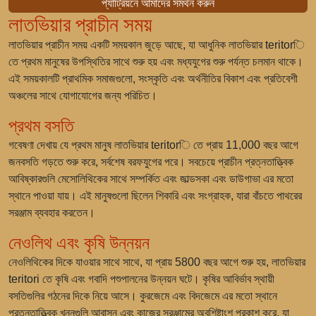
প্যাট্রিয়নে আমাদের সমর্থন করুন
লাতভিয়ার প্রাচীন সময়
লাতভিয়ার প্রাচীন সময় একটি সময়কাল জুড়ে আছে, যা আধুনিক লাতভিয়ার teritorি
তে প্রথম মানুষের উপস্থিতির সাথে শুরু হয় এবং মধ্যযুগের শুরু পর্যন্ত চলমান থাকে।
এই সময়কালটি প্রাথমিক সমাজগুলো, সংস্কৃতি এবং অর্থনীতির বিকাশ এবং প্রতিবেশী
অঞ্চলের সাথে যোগাযোগের জন্য পরিচিত।
প্রথম বসতি
গবেষণা দেখায় যে প্রথম মানুষ লাতভিয়ার teritorি তে প্রায়
11,000 বছর আগে
জনবসতি গড়তে শুরু করে, সর্বশেষ বরফযুগের পরে। সবচেয়ে প্রাচীন প্রত্নতাত্ত্বিক
আবিষ্কারগুলি মেসোলিথিকের সাথে সম্পর্কিত এবং
জাল্ডসকা এবং ডাউগাভা
এর মতো
স্থানে পাওয়া যায়। এই মানুষগুলো ছিলেন শিকারি এবং সংগ্রাহক, যারা বাঁচতে পাথরের
সরঞ্জাম ব্যবহার করতেন।
নেওলিথ এবং কৃষি উন্নয়ন
নেওলিথিকের দিকে যাওয়ার সাথে সাথে, যা প্রায়
5800 বছর আগে
শুরু হয়, লাতভিয়ার
teritori তে কৃষি এবং গবাদি পশুপালনের উন্নয়ন ঘটে। কৃষির আবির্ভাব স্থায়ী
বসতিগুলির গঠনের দিকে নিয়ে আসে।
কুরজেমে এবং বিদজেমে
এর মতো স্থানে
প্রত্নতাত্ত্বিক খননগুলি আবাসন এবং কাজের সরঞ্জামের অবশিষ্টাংশ প্রকাশ করে, যা