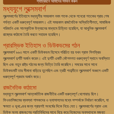
প্যাট্রিয়নে আমাদের সমর্থন করুন
মধ্যযুগে লুক্সেমবার্গ
লুক্সেমবার্গের ইতিহাসে মধ্যযুগীয় সময়কাল নবম শতক থেকে পনেরো শতকের প্রায় শেষ
পর্যন্ত একটি গুরুত্বপূর্ণ সময়কাল। এই সময়কাল রাজনৈতিক অস্থিতিশীলতা, সামাজিক
পরিবর্তন এবং সাংস্কৃতিক উন্নয়নের মাধ্যমে চিহ্নিত হয়েছিল, যা আধুনিক লুক্সেমবার্গ
রাজ্যের কাঠামো তৈরি করতে সহায়ক হয়েছিল।
প্রারম্ভিক ইতিহাস ও ডিউকডমের গঠন
লুক্সেমবার্গ ৯৬৩ সালে একটি ডিউকডম হিসেবে পরিচিত হয় যখন গ্রাফ সিগফ্রিড
লুক্সেমবার্গ দুর্গটি অর্জন করেন। এই দুর্গটি একটি কৌশলগত গুরুত্বপূর্ণ স্থানে অবস্থিত
ছিল এবং নতুন রাষ্ট্র গঠনের জন্য ভিত্তি তৈরি করেছিল। সময়ের সাথে সাথে
ডিউকডমটি তার সীমানা বাড়িয়ে তুলেছিল এবং ত্রয়ী শতাব্দীতে লুক্সেমবার্গ অঞ্চলে একটি
গুরুত্বপূর্ণ প্রভাব অর্জন করে।
রাজনৈতিক কাঠামো
মধ্যযুগে লুক্সেমবার্গ আন্তর্জাতিক রাজনীতির একটি গুরুত্বপূর্ণ খেলোয়াড় ছিল।
ফিওডালিজমের ব্যবস্থা শাসকদের ও ভ্যাসালদের মধ্যে সম্পর্ককে নির্ধারণ করেছিল, যা
ক্ষমতা ও ভূখণ্ডের জন্য প্রায়শই সংঘর্ষের দিকে নিয়ে যেত। লুক্সেমবার্গের গ্রাফ এবং
ডিউক অন্য রাজবংশের প্রতিনিধিদের সাথে বিয়ে করে নিজেদের অবস্থানকে মজবুত