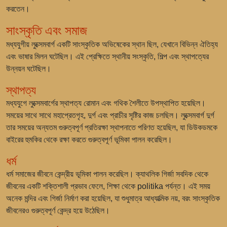
করতেন।
সাংস্কৃতি এবং সমাজ
মধ্যযুগীয় লুক্সেমবার্গ একটি সাংস্কৃতিক অভিষেকের স্থান ছিল, যেখানে বিভিন্ন ঐতিহ্য
এবং ভাষার মিলন ঘটেছিল। এই প্রেক্ষিতে স্থানীয় সংস্কৃতি, শিল্প এবং স্থাপত্যের
উন্নয়ন ঘটেছিল।
স্থাপত্য
মধ্যযুগে লুক্সেমবার্গের স্থাপত্য রোমান এবং গথিক শৈলীতে উপস্থাপিত হয়েছিল।
সময়ের সাথে সাথে মহাপ্রেতগৃহ, দুর্গ এবং প্রাচীর সৃষ্টির কাজ চলছিল। লুক্সেমবার্গ দুর্গ
তার সময়ের অন্যতম গুরুত্বপূর্ণ প্রতিরক্ষা স্থাপনাতে পরিণত হয়েছিল, যা ডিউকডমকে
বাইরের হুমকির থেকে রক্ষা করতে গুরুত্বপূর্ণ ভূমিকা পালন করেছিল।
ধর্ম
ধর্ম সমাজের জীবনে কেন্দ্রীয় ভূমিকা পালন করেছিল। ক্যাথলিক গির্জা সবদিক থেকে
জীবনের একটি শক্তিশালী প্রভাব ফেলে, শিক্ষা থেকে politika পর্যন্ত। এই সময়
অনেক মন্দির এবং গির্জা নির্মাণ করা হয়েছিল, যা শুধুমাত্র আধ্যাত্মিক নয়, বরং সাংস্কৃতিক
জীবনেরও গুরুত্বপূর্ণ কেন্দ্র হয়ে উঠেছিল।