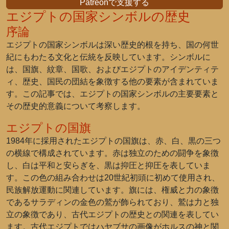
Patreonで支援する
エジプトの国家シンボルの歴史
序論
エジプトの国家シンボルは深い歴史的根を持ち、国の何世
紀にもわたる文化と伝統を反映しています。シンボルに
は、国旗、紋章、国歌、およびエジプトのアイデンティテ
ィ、歴史、国民の団結を象徴する他の要素が含まれていま
す。この記事では、エジプトの国家シンボルの主要要素と
その歴史的意義について考察します。
エジプトの国旗
1984年に採用されたエジプトの国旗は、赤、白、黒の三つ
の横線で構成されています。赤は独立のための闘争を象徴
し、白は平和と安らぎを、黒は抑圧と抑圧を表していま
す。この色の組み合わせは20世紀初頭に初めて使用され、
民族解放運動に関連しています。旗には、権威と力の象徴
であるサラディンの金色の鷲が飾られており、鷲は力と独
立の象徴であり、古代エジプトの歴史との関連を表してい
ます。古代エジプトではハヤブサの画像がホルスの神と関