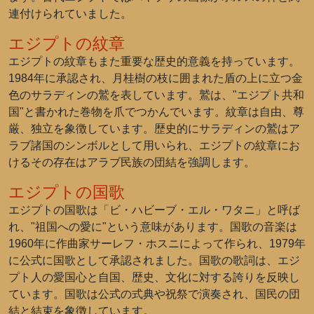
連付けられていました。
エジプトの紋章
エジプトの紋章もまた重要な歴史的意義を持っています。
1984年に承認され、月桂樹の枝に囲まれた盾の上に立つ金
色のサラディンの鷲を表しています。鷲は、"エジプト共和
国"と書かれた巻物を爪でつかんでいます。紋章は自由、尊
厳、独立を象徴しています。歴史的にサラディンの鷲はア
ラブ諸国のシンボルとして用いられ、エジプトの紋章にお
けるその存在はアラブ民族の団結を強調します。
エジプトの国歌
エジプトの国歌は「ビ・ハビーブ・エル・ワタニ」と呼ば
れ、"祖国への愛に"という意味があります。国歌の音楽は
1960年に作曲家サーレフ・ホスニによって作られ、1979年
に公式に国歌として承認されました。国歌の歌詞は、エジ
プト人の愛国心と自国、歴史、文化に対する誇りを反映し
ています。国歌は公式の式典や祝祭で演奏され、国民の団
結と結束を象徴しています。