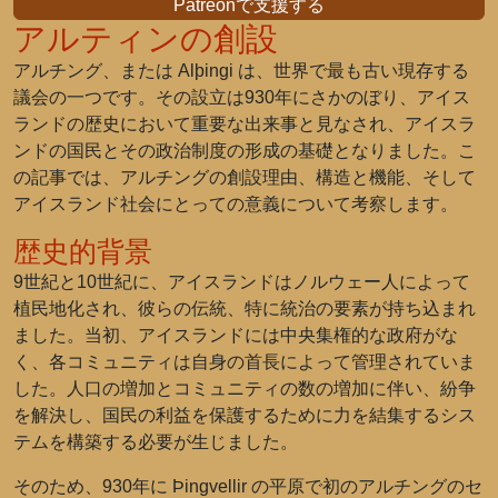
Patreonで支援する
アルティンの創設
アルチング、または Alþingi は、世界で最も古い現存する
議会の一つです。その設立は930年にさかのぼり、アイス
ランドの歴史において重要な出来事と見なされ、アイスラ
ンドの国民とその政治制度の形成の基礎となりました。こ
の記事では、アルチングの創設理由、構造と機能、そして
アイスランド社会にとっての意義について考察します。
歴史的背景
9世紀と10世紀に、アイスランドはノルウェー人によって
植民地化され、彼らの伝統、特に統治の要素が持ち込まれ
ました。当初、アイスランドには中央集権的な政府がな
く、各コミュニティは自身の首長によって管理されていま
した。人口の増加とコミュニティの数の増加に伴い、紛争
を解決し、国民の利益を保護するために力を結集するシス
テムを構築する必要が生じました。
そのため、930年に Þingvellir の平原で初のアルチングのセ