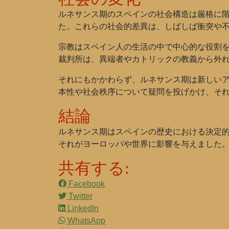
ルネサンス期のスペインの社会構造は厳格に
た。これらの社会的差異は、しばしば衝突や
宗教はスペイン人の生活の中で中心的な役割を
裁判所は、異端者やカトリックの教義から外
それにもかかわらず、ルネサンス期は新しい
本性や社会秩序について疑問を投げかけ、そ
結論
ルネサンス期はスペインの歴史における決定
それがヨーロッパや世界に影響を与えました
共有する:
Facebook
Twitter
LinkedIn
WhatsApp