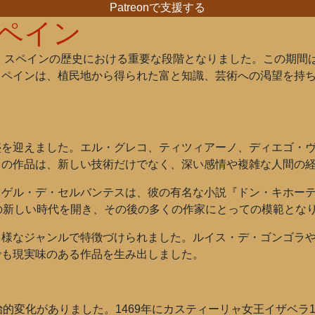
Patreonで支援する
ペイン
は、スペインの歴史における重要な段階となりました。この期間
スペインは、植民地から得られた富と知識、芸術への渇望を持
盛を迎えました。エル・グレコ、ティツィアーノ、ディエゴ・
らの作品は、新しい技術だけでなく、深い感情や複雑な人間の
ミゲル・デ・セルバンテスは、彼の有名な小説『ドン・キホー
の新しい時代を開き、その後の多くの作家にとっての模範とな
多様なジャンルで特徴づけられました。ルイス・デ・ゴンゴラ
でも現実味のある作品を生み出しました。
治的変化がありました。1469年にカスティーリャ女王イザベラ