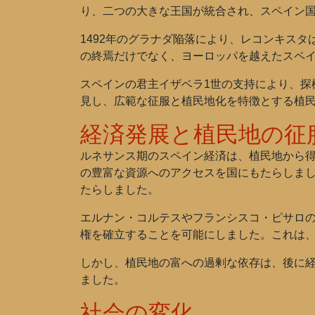
り、二つの大きな王国が統合され、スペイン
1492年のグラナダ陥落により、レコンキス
の終焉だけでなく、ヨーロッパを越えたスペ
スペインの君主イザベラ1世の支持により、探
見し、広範な征服と植民地化を特徴とする植
経済発展と植民地の征
ルネサンス期のスペイン経済は、植民地から
の豊富な資源へのアクセスを国にもたらしま
たらしました。
エルナン・コルテスやフランシスコ・ピサロ
権を確立することを可能にしました。これは
しかし、植民地の富への過剰な依存は、後に
ました。
社会の変化