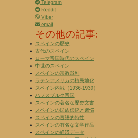
Telegram
Reddit
Viber
email
その他の記事:
スペインの歴史
古代のスペイン
ローマ帝国時代のスペイン
中世のスペイン
スペインの宗教裁判
ラテンアメリカの植民地化
スペイン内戦（1936-1939）
ハプスブルク帝国
スペインの著名な歴史文書
スペインの民族伝統と習慣
スペインの言語的特性
スペインの有名な文学作品
スペインの経済データ