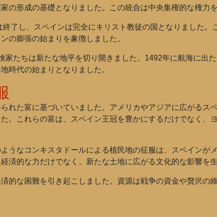
国家の形成の基礎となりました。この統合は中央集権的な権力
タは終了し、スペインは完全にキリスト教徒の国となりました。
インの膨張の始まりを象徴しました。
検家たちは新たな地平を切り開きました。1492年に航海に出
民地時代の始まりとなりました。
服
得られた富に基づいていました。アメリカやアジアに広がるス
した。これらの富は、スペイン王冠を豊かにするだけでなく、
のようなコンキスタドールによる植民地の征服は、スペインが
、経済的な力だけでなく、新たな土地に広がる文化的な影響を
経済的な困難を引き起こしました。資源は戦争の資金や贅沢の