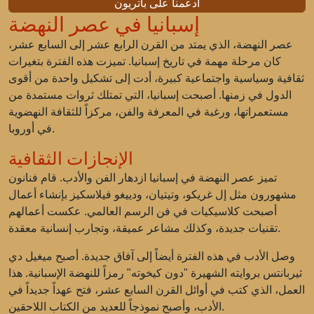
ادعمنا على باتريون
إسبانيا في عصر النهضة
عصر النهضة، الذي يمتد من القرن الرابع عشر إلى السابع عشر،
كان مرحلة مهمة في تاريخ إسبانيا. تميزت هذه الفترة بتغيرات
ثقافية وسياسية واجتماعية كبيرة، أدت إلى تشكيل واحدة من أقوى
الدول في زمنها. أصبحت إسبانيا، التي تمتلك ثروات مستمدة من
مستعمراتها، ورغبة في المعرفة والفن، مركزاً للثقافة النهضوية
في أوروبا.
الإنجازات الثقافية
تميز عصر النهضة في إسبانيا ازدهار الفن والأدب. قام فنانون
مشهورون مثل إل غريكو، وتيتيان، ودييغو فيلاسكيز بإنشاء أعمال
أصبحت كلاسيكيات في فن الرسم العالمي. عكست أعمالهم
تقنيات جديدة، وكذلك مشاعر عميقة، وتجارب إنسانية معقدة.
وصل الأدب في هذه الفترة أيضاً إلى آفاق جديدة. أصبح ميغيل دي
ثيربانتس بروايته الشهيرة "دون كيخوته" رمزاً للنهضة الإسبانية. هذا
العمل، الذي كتب في أوائل القرن السابع عشر، فتح عهداً جديداً في
الأدب، وأصبح نموذجاً للعديد من الكتاب اللاحقين.