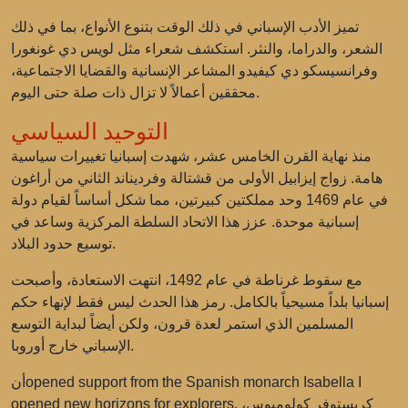
تميز الأدب الإسباني في ذلك الوقت بتنوع الأنواع، بما في ذلك
الشعر، والدراما، والنثر. استكشف شعراء مثل لويس دي غونغورا
وفرانسيسكو دي كيفيدو المشاعر الإنسانية والقضايا الاجتماعية،
محققين أعمالاً لا تزال ذات صلة حتى اليوم.
التوحيد السياسي
منذ نهاية القرن الخامس عشر، شهدت إسبانيا تغييرات سياسية
هامة. زواج إيزابيل الأولى من قشتالة وفرديناند الثاني من أراغون
في عام 1469 وحد مملكتين كبيرتين، مما شكل أساساً لقيام دولة
إسبانية موحدة. عزز هذا الاتحاد السلطة المركزية وساعد في
توسيع حدود البلاد.
مع سقوط غرناطة في عام 1492، انتهت الاستعادة، وأصبحت
إسبانيا بلداً مسيحياً بالكامل. رمز هذا الحدث ليس فقط لإنهاء حكم
المسلمين الذي استمر لعدة قرون، ولكن أيضاً لبداية التوسع
الإسباني خارج أوروبا.
أنopened support from the Spanish monarch Isabella I
opened new horizons for explorers. كريستوفر كولومبوس،