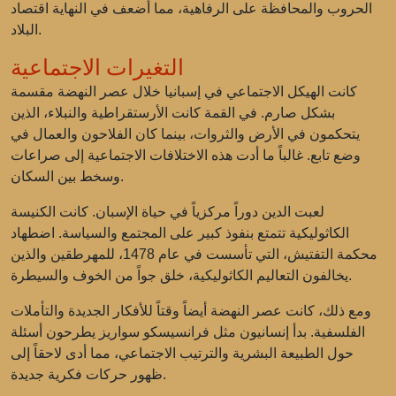
الحروب والمحافظة على الرفاهية، مما أضعف في النهاية اقتصاد
البلاد.
التغيرات الاجتماعية
كانت الهيكل الاجتماعي في إسبانيا خلال عصر النهضة مقسمة
بشكل صارم. في القمة كانت الأرستقراطية والنبلاء، الذين
يتحكمون في الأرض والثروات، بينما كان الفلاحون والعمال في
وضع تابع. غالباً ما أدت هذه الاختلافات الاجتماعية إلى صراعات
وسخط بين السكان.
لعبت الدين دوراً مركزياً في حياة الإسبان. كانت الكنيسة
الكاثوليكية تتمتع بنفوذ كبير على المجتمع والسياسة. اضطهاد
محكمة التفتيش، التي تأسست في عام 1478، للمهرطقين والذين
يخالفون التعاليم الكاثوليكية، خلق جواً من الخوف والسيطرة.
ومع ذلك، كانت عصر النهضة أيضاً وقتاً للأفكار الجديدة والتأملات
الفلسفية. بدأ إنسانيون مثل فرانسيسكو سواريز يطرحون أسئلة
حول الطبيعة البشرية والترتيب الاجتماعي، مما أدى لاحقاً إلى
ظهور حركات فكرية جديدة.