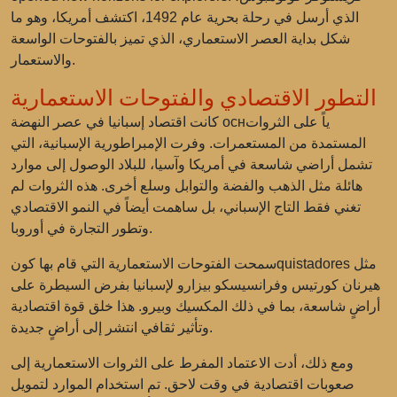
الذي أرسل في رحلة بحرية عام 1492، اكتشف أمريكا، وهو ما
شكل بداية العصر الاستعماري، الذي تميز بالفتوحات الواسعة
والاستعمار.
التطور الاقتصادي والفتوحات الاستعمارية
كانت اقتصاد إسبانيا في عصر النهضة оснياً على الثروات
المستمدة من المستعمرات. وفرت الإمبراطورية الإسبانية، التي
تشمل أراضي شاسعة في أمريكا وآسيا، للبلاد الوصول إلى موارد
هائلة مثل الذهب والفضة والتوابل وسلع أخرى. هذه الثروات لم
تغني فقط التاج الإسباني، بل ساهمت أيضاً في النمو الاقتصادي
وتطور التجارة في أوروبا.
سمحت الفتوحات الاستعمارية التي قام بها كونquistadores مثل
هيرنان كورتيس وفرانسيسكو بيزارو لإسبانيا بفرض السيطرة على
أراضٍ شاسعة، بما في ذلك المكسيك وبيرو. هذا خلق قوة اقتصادية
وتأثير ثقافي انتشر إلى أراضٍ جديدة.
ومع ذلك، أدت الاعتماد المفرط على الثروات الاستعمارية إلى
صعوبات اقتصادية في وقت لاحق. تم استخدام الموارد لتمويل