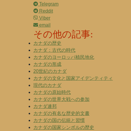
Telegram
Reddit
Viber
email
その他の記事:
カナダの歴史
カナダ：古代の時代
カナダのヨーロッパ植民地化
カナダの形成
20世紀のカナダ
カナダの文化と国家アイデンティティ
現代のカナダ
カナダの原始時代
カナダの世界大戦への参加
カナダ連邦
カナダの有名な歴史的文書
カナダの国の伝統と習慣
カナダの国家シンボルの歴史