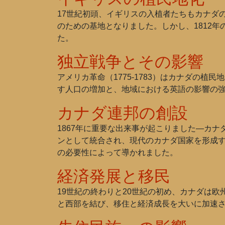
17世紀初頭、イギリスの入植者たちもカナダ
のための基地となりました。しかし、1812
た。
独立戦争とその影響
アメリカ革命（1775-1783）はカナダの
す人口の増加と、地域における英語の影響の
カナダ連邦の創設
1867年に重要な出来事が起こりました—カナダ
ンとして統合され、現代のカナダ国家を形成
の必要性によって導かれました。
経済発展と移民
19世紀の終わりと20世紀の初め、カナダは
と西部を結び、移住と経済成長を大いに加速