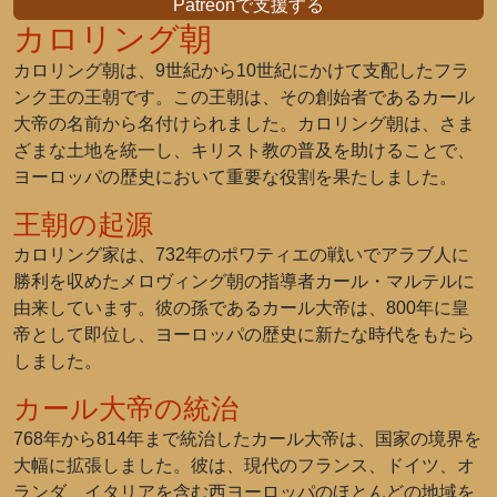
Patreonで支援する
カロリング朝
カロリング朝は、9世紀から10世紀にかけて支配したフラ
ンク王の王朝です。この王朝は、その創始者であるカール
大帝の名前から名付けられました。カロリング朝は、さま
ざまな土地を統一し、キリスト教の普及を助けることで、
ヨーロッパの歴史において重要な役割を果たしました。
王朝の起源
カロリング家は、732年のポワティエの戦いでアラブ人に
勝利を収めたメロヴィング朝の指導者カール・マルテルに
由来しています。彼の孫であるカール大帝は、800年に皇
帝として即位し、ヨーロッパの歴史に新たな時代をもたら
しました。
カール大帝の統治
768年から814年まで統治したカール大帝は、国家の境界を
大幅に拡張しました。彼は、現代のフランス、ドイツ、オ
ランダ、イタリアを含む西ヨーロッパのほとんどの地域を