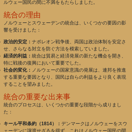
ルウェー国民の間に不満をもたらしました。
統合の理由
ノルウェーとスウェーデンの統合は、いくつかの要因の影
響を受けました：
政治的安定：
ナポレオン戦争後、両国は政治体制を安定さ
せ、さらなる対立を防ぐ方法を模索していました。
経済的利益：
統合は貿易と経済発展の新たな機会を開き、
特に戦後の復興において重要でした。
社会的変化：
ノルウェーの国家意識の発展は、連邦を推進
する重要な要因となり、国民は自らの利益をより良く表現
することを望みました。
統合の重要な出来事
統合のプロセスは、いくつかの重要な段階から成りまし
た：
キール平和条約（1814）：
デンマークはノルウェーをスウ
ェーデンに譲渡せざるを得ず、これはノルウェー国民の間