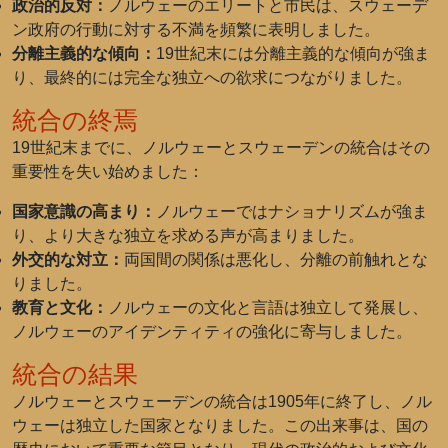
政治的反対：
ノルウェーのエリートと市民は、スウェーデ
ン政府の行動に対する不満を頻繁に表明しました。
分離主義的な傾向：
19世紀末には分離主義的な傾向が強ま
り、最終的には完全な独立への欲求につながりました。
統合の終焉
19世紀末までに、ノルウェーとスウェーデンの統合はその
重要性を失い始めました：
国家意識の高まり：
ノルウェーではナショナリズムが強ま
り、より大きな独立を求める声が高まりました。
外交的な対立：
両国間の関係は悪化し、分離の前触れとな
りました。
教育と文化：
ノルウェーの文化と言語は独立して発展し、
ノルウェーのアイデンティティの強化に寄与しました。
統合の結果
ノルウェーとスウェーデンの統合は1905年に終了し、ノル
ウェーは独立した国家となりました。この出来事は、国の