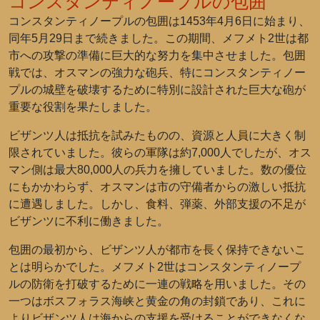
コンスタンティノープルの包囲
コンスタンティノープルの包囲は1453年4月6日に始まり、
同年5月29日まで続きました。この期間、メフメト2世は都
市への攻撃の準備に巨大的な努力を集中させました。包囲
戦では、オスマンの強力な砲兵、特にコンスタンティノー
プルの城壁を破壊するために特別に設計された巨大な砲が
重要な役割を果たしました。
ビザンツ人は抵抗を試みたものの、資源と人員に大きく制
限されていました。彼らの軍隊は約7,000人でしたが、オス
マン側は最大80,000人の兵力を擁していました。数の優位
にもかかわらず、オスマンは市の守備者からの激しい抵抗
に遭遇しました。しかし、食料、弾薬、外部支援の不足が
ビザンツに不利に働きました。
包囲の最初から、ビザンツ人が都市を長く保持できないこ
とは明らかでした。メフメト2世はコンスタンティノープ
ルの防衛を打破するために一連の戦略を用いました。その
一つはボスフォラス海峡と黄金の角の封鎖であり、これに
よりビザンツ人は海からの支援を受けることができなくな