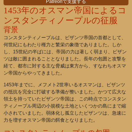
Patreonで支援する
1453年のオスマン帝国によるコ
ンスタンティノープルの征服
背景
コンスタンティノープルは、ビザンツ帝国の首都として、
何世紀にもわたり権力と繁栄の象徴でありました。しか
し、15世紀の半ばには、帝国の力は著しく弱まり、ビザン
ツは敵に囲まれることとなりました。長年の包囲と攻撃を
経て、都市に対する主な脅威は東方から、すなわちオスマ
ン帝国からやってきました。
1453年までに、メフメト2世率いるオスマンは、ビザンツ
の抵抗を完全に打破する準備が整いました。かつて広大な
領土を持っていたビザンツ帝国は、この時点でコンスタン
ティノープル周辺の小規模な土地といくつかの島にまで縮
小されていました。弱体化し孤立したビザンツは、急速に
力を増すオスマン帝国の餌食となりました。