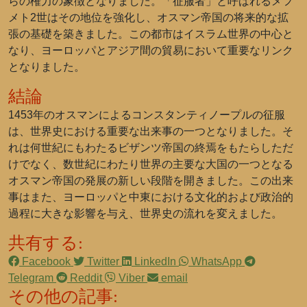
らの権力の象徴となりました。「征服者」と呼ばれるメフ
メト2世はその地位を強化し、オスマン帝国の将来的な拡
張の基礎を築きました。この都市はイスラム世界の中心と
なり、ヨーロッパとアジア間の貿易において重要なリンク
となりました。
結論
1453年のオスマンによるコンスタンティノープルの征服
は、世界史における重要な出来事の一つとなりました。そ
れは何世紀にもわたるビザンツ帝国の終焉をもたらしただ
けでなく、数世紀にわたり世界の主要な大国の一つとなる
オスマン帝国の発展の新しい段階を開きました。この出来
事はまた、ヨーロッパと中東における文化的および政治的
過程に大きな影響を与え、世界史の流れを変えました。
共有する:
Facebook
Twitter
LinkedIn
WhatsApp
Telegram
Reddit
Viber
email
その他の記事: