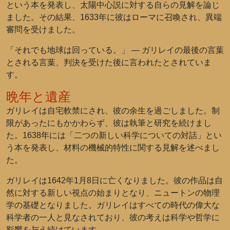
という本を発表し、太陽中心説に対する自らの見解を論じ
ました。その結果、1633年に彼はローマに召喚され、異端
審問を受けました。
「それでも地球は回っている。」 — ガリレイの最後の言葉
とされる言葉、判決を受けた後に言われたとされていま
す。
晩年と遺産
ガリレイは自宅軟禁にされ、彼の余生を過ごしました。制
限があったにもかかわらず、彼は執筆と研究を続けまし
た。1638年には「二つの新しい科学についての対話」とい
う本を発表し、材料の機械的特性に関する見解を述べまし
た。
ガリレイは1642年1月8日に亡くなりました。彼の作品は自
然に対する新しい視点の始まりとなり、ニュートンの物理
学の基礎となりました。ガリレイはすべての時代の偉大な
科学者の一人と見なされており、彼の考えは科学や哲学に
影響を与え続けています。