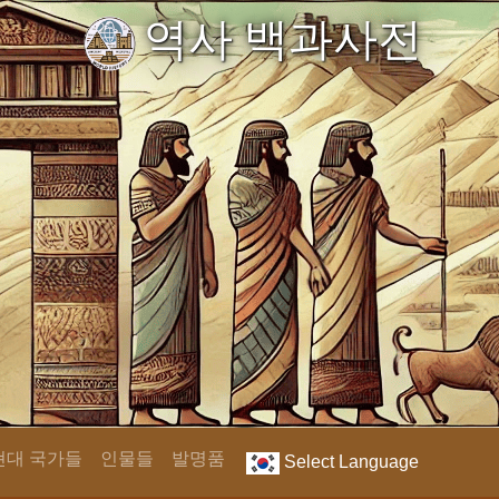
역사 백과사전
현대 국가들
인물들
발명품
Select Language