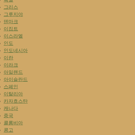
그리스
그루지야
덴마크
이집트
이스라엘
인도
인도네시아
이란
이라크
아일랜드
아이슬란드
스페인
이탈리아
카자흐스탄
캐나다
중국
콜롬비아
콩고