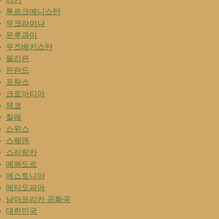
투르크메니스탄
우크라이나
우루과이
우즈베키스탄
필리핀
핀란드
프랑스
크로아티아
체코
칠레
스위스
스웨덴
스리랑카
에콰도르
에스토니아
에티오피아
남아프리카 공화국
대한민국