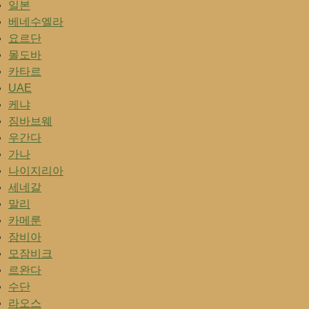
일본
베네수엘라
요르단
몰도바
카타르
UAE
케냐
짐바브웨
우간다
가나
나이지리아
세네갈
말리
카메룬
잠비아
모잠비크
르완다
수단
라오스