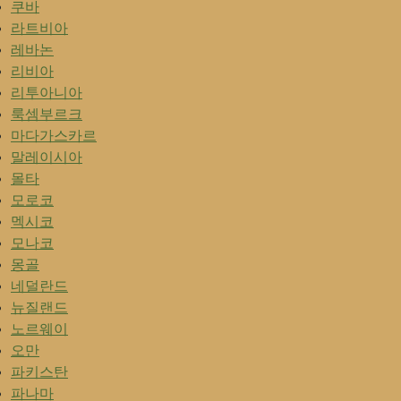
쿠바
라트비아
레바논
리비아
리투아니아
룩셈부르크
마다가스카르
말레이시아
몰타
모로코
멕시코
모나코
몽골
네덜란드
뉴질랜드
노르웨이
오만
파키스탄
파나마