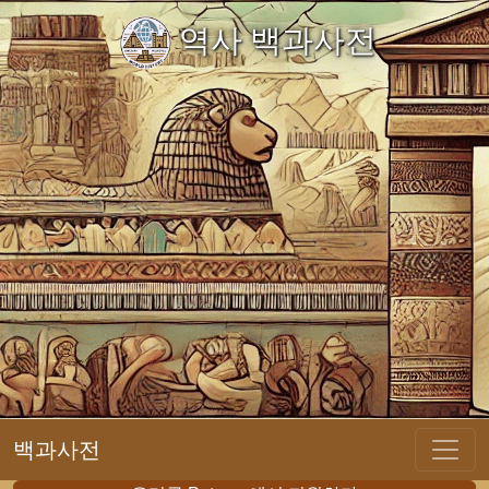
역사 백과사전
백과사전