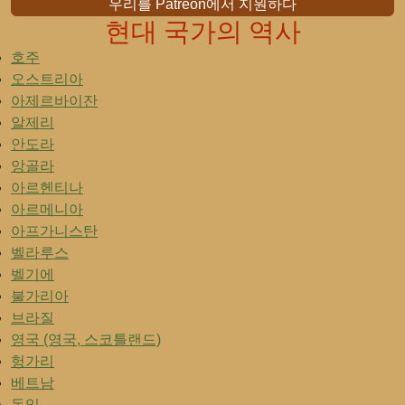
우리를 Patreon에서 지원하다
현대 국가의 역사
호주
오스트리아
아제르바이잔
알제리
안도라
앙골라
아르헨티나
아르메니아
아프가니스탄
벨라루스
벨기에
불가리아
브라질
영국 (영국, 스코틀랜드)
헝가리
베트남
독일