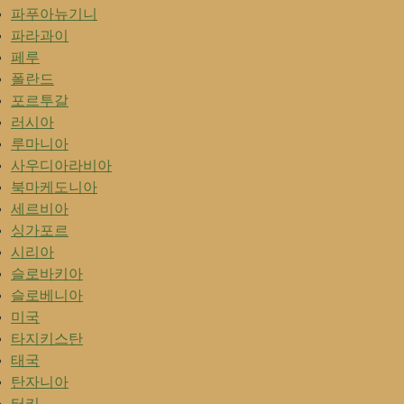
파푸아뉴기니
파라과이
페루
폴란드
포르투갈
러시아
루마니아
사우디아라비아
북마케도니아
세르비아
싱가포르
시리아
슬로바키아
슬로베니아
미국
타지키스탄
태국
탄자니아
터키