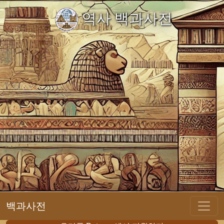
역사 백과사전
백과사전