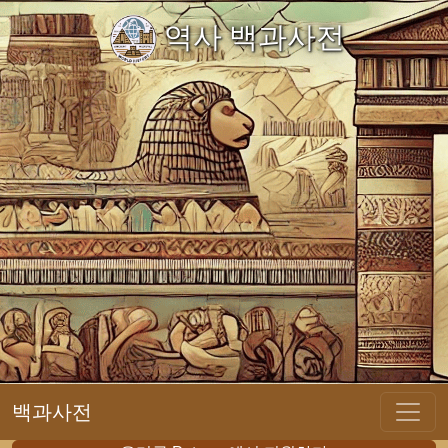
역사 백과사전
백과사전