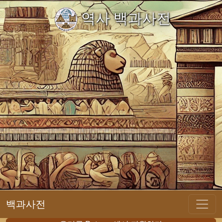
역사 백과사전
백과사전