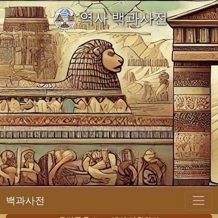
역사 백과사전
백과사전