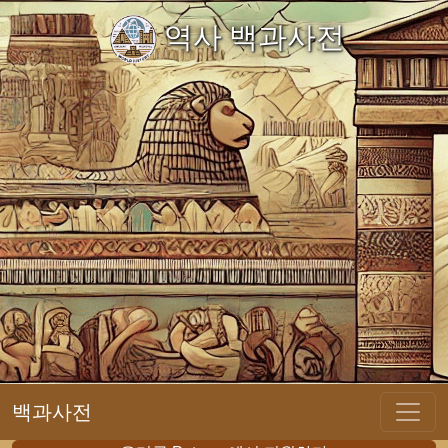
역사 백과사전
백과사전