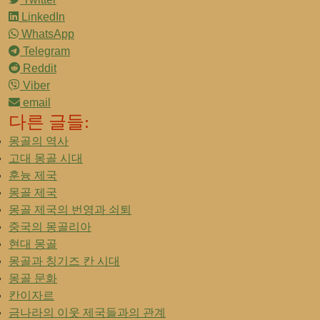
LinkedIn
WhatsApp
Telegram
Reddit
Viber
email
다른 글들:
몽골의 역사
고대 몽골 시대
훈늉 제국
몽골 제국
몽골 제국의 번영과 쇠퇴
중국의 몽골리아
현대 몽골
몽골과 칭기즈 칸 시대
몽골 문화
칸이자르
금나라의 이웃 제국들과의 관계