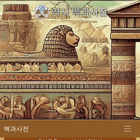
역사 백과사전
백과사전