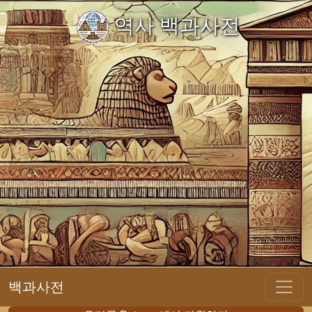
역사 백과사전
백과사전