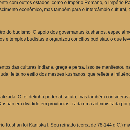
e com outros estados, como o Império Romano, o Império Part
cimento econômico, mas também para o intercâmbio cultural, que 
tro do budismo. O apoio dos governantes kushanos, especialm
os e templos budistas e organizou concílios budistas, o que le
ntos das culturas indiana, grega e persa. Isso se manifestou na
da, feita no estilo dos mestres kushanos, que reflete a influênc
ralizada. O rei detinha poder absoluto, mas também considerava 
 Kushan era dividido em províncias, cada uma administrada por
o Kushan foi Kaniska I. Seu reinado (cerca de 78-144 d.C.) m