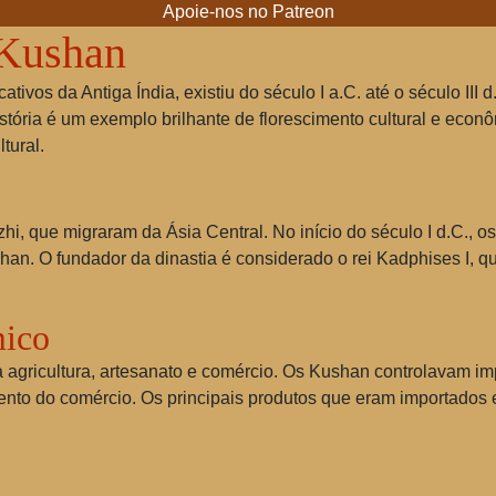
Apoie-nos no Patreon
 Kushan
ivos da Antiga Índia, existiu do século I a.C. até o século III d.
istória é um exemplo brilhante de florescimento cultural e eco
tural.
hi, que migraram da Ásia Central. No início do século I d.C., 
n. O fundador da dinastia é considerado o rei Kadphises I, qu
ico
gricultura, artesanato e comércio. Os Kushan controlavam imp
imento do comércio. Os principais produtos que eram importados