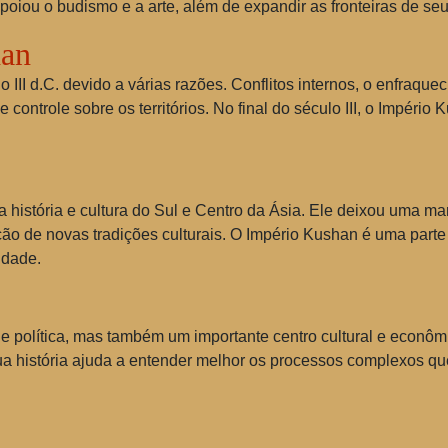
oiou o budismo e a arte, além de expandir as fronteiras de seu
han
II d.C. devido a várias razões. Conflitos internos, o enfraquec
e controle sobre os territórios. No final do século III, o Impér
 história e cultura do Sul e Centro da Ásia. Ele deixou uma mar
ão de novas tradições culturais. O Império Kushan é uma parte i
idade.
 política, mas também um importante centro cultural e econômi
sua história ajuda a entender melhor os processos complexos q