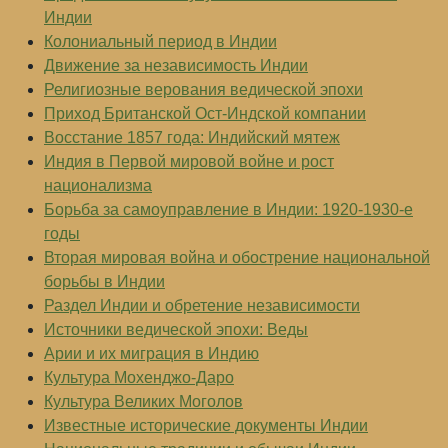
Индии
Колониальный период в Индии
Движение за независимость Индии
Религиозные верования ведической эпохи
Приход Британской Ост-Индской компании
Восстание 1857 года: Индийский мятеж
Индия в Первой мировой войне и рост
национализма
Борьба за самоуправление в Индии: 1920-1930-е
годы
Вторая мировая война и обострение национальной
борьбы в Индии
Раздел Индии и обретение независимости
Источники ведической эпохи: Веды
Арии и их миграция в Индию
Культура Мохенджо-Даро
Культура Великих Моголов
Известные исторические документы Индии