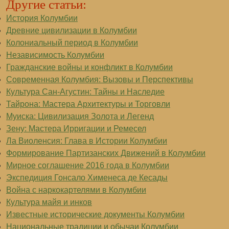
Другие статьи:
История Колумбии
Древние цивилизации в Колумбии
Колониальный период в Колумбии
Независимость Колумбии
Гражданские войны и конфликт в Колумбии
Современная Колумбия: Вызовы и Перспективы
Культура Сан-Агустин: Тайны и Наследие
Тайрона: Мастера Архитектуры и Торговли
Муиска: Цивилизация Золота и Легенд
Зену: Мастера Ирригации и Ремесел
Ла Виоленсия: Глава в Истории Колумбии
Формирование Партизанских Движений в Колумбии
Мирное соглашение 2016 года в Колумбии
Экспедиция Гонсало Хименеса де Кесады
Война с наркокартелями в Колумбии
Культура майя и инков
Известные исторические документы Колумбии
Национальные традиции и обычаи Колумбии