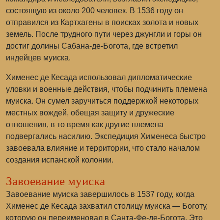
состоящую из около 200 человек. В 1536 году он
отправился из
Картхагены
в поисках золота и новых
земель. После трудного пути через джунгли и горы он
достиг долины
Сабана-де-Богота
, где встретил
индейцев муиска.
Хименес де Кесада использовал дипломатические
уловки и военные действия, чтобы подчинить племена
муиска. Он сумел заручиться поддержкой некоторых
местных вождей, обещая защиту и дружеские
отношения, в то время как другие племена
подвергались насилию. Экспедиция Хименеса быстро
завоевала влияние и территории, что стало началом
создания испанской колонии.
Завоевание муиска
Завоевание муиска завершилось в 1537 году, когда
Хименес де Кесада захватил столицу муиска —
Боготу
,
которую он переименовал в
Санта-Фе-де-Богота
. Это