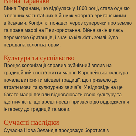
Війна Таранаки
Війна Таранаки, що відбулась у 1860 році, стала однією
з перших масштабних війн між маорі та британськими
військами. Конфлікт почався через суперечки про землю
та права маорі на її використання. Війна закінчилась
перемогою британців, і значна кількість землі була
передана колонізаторам.
Культура та суспільство
Процес колонізації справив руйнівний вплив на
традиційний спосіб життя маорі. Європейська культура
почала витісняти місцеві традиції, що призвело до
втрати мови та культурних звичаїв. У відповідь на це
багато маорі почали відновлювати свою культуру та
ідентичність, що врешті-решт призвело до відродження
інтересу до традицій та мови.
Сучасні наслідки
Сучасна Нова Зеландія продовжує боротися з