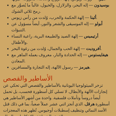
بوسيدون
— إله البحر، والزلازل، والخيول، غالباً ما يُصوَّر مع
رمح ثلاثي الشوك.
— إلهة الحكمة والحرب، وُلدت من رأس زيوس.
أثينا
أبولو
— إله الموسيقى والشعر والنور، أيضاً مسؤول عن
التنبؤات.
أرتيميس
— إلهة الصيد والطبيعة البرية، راعية النساء
والأطفال.
— إلهة الحب والجمال، وُلدت من رغوة البحر.
أفروديت
هيفايستوس
— إله الحدادة والنار، معروف بعمله الماهر مع
المعادن.
— رسول الآلهة، إله التجارة والمسافرين.
هيرمز
الأساطير والقصص
تزخر الميثولوجيا اليونانية بالأساطير والقصص التي تحكي عن
إنجازات الآلهة والأبطال. لا تسلي كل أسطورة فحسب، بل تحمل
أيضاً دروساً وتأملات فلسفية. واحدة من أشهر الأساطير هي
أسطورة
هرقل
، الذي أنجز اثني عشر عملاً صعباً، بما في ذلك قتل
الأسد النمائي وتنظيف إسطبلات أوجيوس. تُظهر هذه المعجزات