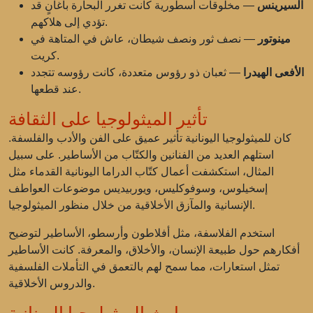
السيرينس
— مخلوقات أسطورية كانت تغرر البحارة بأغانٍ قد
تؤدي إلى هلاكهم.
مينوتور
— نصف ثور ونصف شيطان، عاش في المتاهة في
كريت.
الأفعى الهيدرا
— ثعبان ذو رؤوس متعددة، كانت رؤوسه تتجدد
عند قطعها.
تأثير الميثولوجيا على الثقافة
كان للميثولوجيا اليونانية تأثير عميق على الفن والأدب والفلسفة.
استلهم العديد من الفنانين والكتّاب من الأساطير. على سبيل
المثال، استكشفت أعمال كتّاب الدراما اليونانية القدماء مثل
إسخيلوس، وسوفوكليس، ويوربيديس موضوعات العواطف
الإنسانية والمآزق الأخلاقية من خلال منظور الميثولوجيا.
استخدم الفلاسفة، مثل أفلاطون وأرسطو، الأساطير لتوضيح
أفكارهم حول طبيعة الإنسان، والأخلاق، والمعرفة. كانت الأساطير
تمثل استعارات، مما سمح لهم بالتعمق في التأملات الفلسفية
والدروس الأخلاقية.