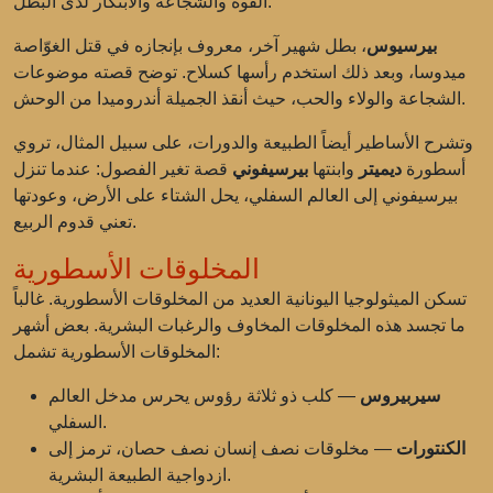
القوة والشجاعة والابتكار لدى البطل.
بيرسيوس
، بطل شهير آخر، معروف بإنجازه في قتل الغوّاصة
ميدوسا، وبعد ذلك استخدم رأسها كسلاح. توضح قصته موضوعات
الشجاعة والولاء والحب، حيث أنقذ الجميلة أندروميدا من الوحش.
وتشرح الأساطير أيضاً الطبيعة والدورات، على سبيل المثال، تروي
أسطورة
ديميتر
وابنتها
بيرسيفوني
قصة تغير الفصول: عندما تنزل
بيرسيفوني إلى العالم السفلي، يحل الشتاء على الأرض، وعودتها
تعني قدوم الربيع.
المخلوقات الأسطورية
تسكن الميثولوجيا اليونانية العديد من المخلوقات الأسطورية. غالباً
ما تجسد هذه المخلوقات المخاوف والرغبات البشرية. بعض أشهر
المخلوقات الأسطورية تشمل:
سيربيروس
— كلب ذو ثلاثة رؤوس يحرس مدخل العالم
السفلي.
الكنتورات
— مخلوقات نصف إنسان نصف حصان، ترمز إلى
ازدواجية الطبيعة البشرية.