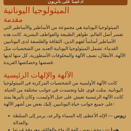
ادعمنا على باتريون
الميثولوجيا اليونانية
مقدمة
الميثولوجيا اليونانية هي مجموعة من الأساطير والأساطير التي
تفسر أصل العالم، ظواهر الطبيعة والعواطف البشرية. كانت هذه
الأساطير أساساً لفهم الدين، الثقافة والفلسفة لدى اليونانيين
القدماء. تشمل الميثولوجيا اليونانية العديد من الشخصيات مثل
الآلهة، الأبطال، نصف الآلهة والمخلوقات الأسطورية، كل منها لديها
قصصها وخصائصها الفريدة.
الآلهة والإلهات الرئيسية
كانت الآلهة الأولمبية من الشخصيات المركزية في الميثولوجيا
اليونانية. مثلت قوى عليا وتجسدت في جوانب مختلفة من الحياة.
كانت الآلهة الرئيسية تعيش على جبل الأوليمب، وكان تأثيرها يمتد
على جميع جوانب حياة اليونانيين. إليك بعض من أشهر الآلهة:
زيوس
— الإله الأعظم، إله السماء والرعد، يرمز إلى السلطة
والعدالة.
— زوجة زيوس، إلهة الزواج والعائلة، معروفة غيرتها.
هيرا