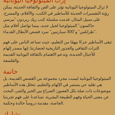
إرث الميثولوجيا اليونانية
لا تزال الميثولوجيا اليونانية تؤثر على الفن والثقافة الحديثة. يمكن
رؤية التفسيرات الحديثة للأساطير في الكتب، والأفلام، والمسرح.
على سبيل المثال، قدمت سلسلة كتب ريك ريردون "بيرسي
جاكسون" الميثولوجيا لجيل جديد، بينما تواصل أفلام مثل
"طرابلس" و"300 سبارتيين" سرد قصص الأبطال القدماء.
تبقى الأساطير جزءًا مهمًا من التعليم، حيث تساعد الناس على فهم
التراث الثقافي والجذور التاريخية لحضارتنا. إنها مصدر إلهام
للأجيال الجديدة، وتدعم الاهتمام بالثقافة اليونانية القديمة
والفلسفة.
خاتمة
الميثولوجيا اليونانية ليست مجرد مجموعة من القصص القديمة، بل
هي تقليد حي يستمر في الإلهام والتعليم. تتخلل هذه الأساطير
موضوعات ذات صلة بكل العصور: الصراع بين الخير والشر، البحث
عن معنى الحياة وفهم الطبيعة البشرية. تساعدنا على فهم تجربتنا
الخاصة، مقدمة دروساً خالدة وحكمة.
شارك: