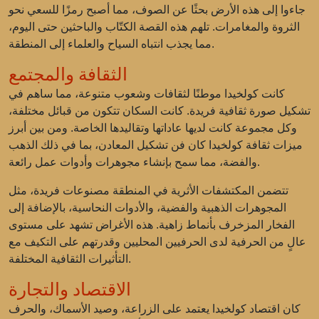
جاءوا إلى هذه الأرض بحثًا عن الصوف، مما أصبح رمزًا للسعي نحو
الثروة والمغامرات. تلهم هذه القصة الكتّاب والباحثين حتى اليوم،
مما يجذب انتباه السياح والعلماء إلى المنطقة.
الثقافة والمجتمع
كانت كولخيدا موطنًا لثقافات وشعوب متنوعة، مما ساهم في
تشكيل صورة ثقافية فريدة. كانت السكان تتكون من قبائل مختلفة،
وكل مجموعة كانت لديها عاداتها وتقاليدها الخاصة. ومن بين أبرز
ميزات ثقافة كولخيدا كان فن تشكيل المعادن، بما في ذلك الذهب
والفضة، مما سمح بإنشاء مجوهرات وأدوات عمل رائعة.
تتضمن المكتشفات الأثرية في المنطقة مصنوعات فريدة، مثل
المجوهرات الذهبية والفضية، والأدوات النحاسية، بالإضافة إلى
الفخار المزخرف بأنماط زاهية. هذه الأغراض تشهد على مستوى
عالٍ من الحرفية لدى الحرفيين المحليين وقدرتهم على التكيف مع
التأثيرات الثقافية المختلفة.
الاقتصاد والتجارة
كان اقتصاد كولخيدا يعتمد على الزراعة، وصيد الأسماك، والحرف