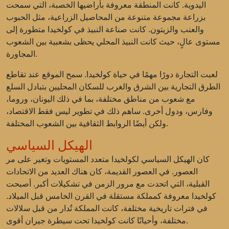
اليدوية. كانت المنطقة معروفة بأراضيها الخصبة، التي سمحت
بزراعة مجموعة متنوعة من المحاصيل الزراعية، مثل الحبوب
والعنب والزيتون. كانت صناعة النبيذ في كولخيدا متطورة إلى
مستوى عالٍ، حيث كانت النبيذ المحلي يحظى بشعبية بين الشعوب
المجاورة.
لعبت التجارة دورًا مهمًا في حياة كولخيدا. سمح الموقع عند تقاطع
الطرق التجارية بين الشرق والغرب للسكان المحليين بتبادل السلع
مع شعوب من مناطق مختلفة، بما في ذلك اليونان، وروما،
وفارس، ودول أخرى. ساهم ذلك في تطوير ليس فقط الاقتصاد،
ولكن أيضًا الروابط الثقافية بين الشعوب المختلفة.
الهيكل السياسي
كان الهيكل السياسي لكولخيدا متعدد المستويات وتغير على مر
العصور. في العصور القديمة، كان هناك العديد من الاتحادات
القبلية، التي اتحدت مع مرور الزمن في تشكيلات أكبر. أصبحت
كولخيدا معروفة كمملكة مستقلة في القرن الخامس قبل الميلاد.
في فترات تاريخية مختلفة، كانت المملكة تُدار من قبل سلالات
مختلفة، وأحيانًا كانت كولخيدا تحت سيطرة جيران أقوى.