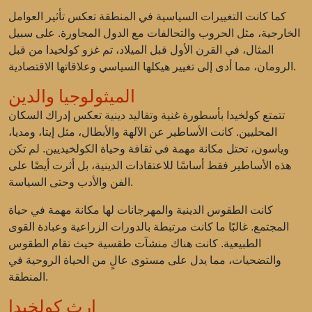
كما كانت التغييرات السياسية في المنطقة تعكس تأثير العوامل
الخارجية، مثل الحروب والتحالفات مع الدول المجاورة. على سبيل
المثال، في القرن الأول قبل الميلاد، تم غزو كولخيدا من قبل
الرومان، مما أدى إلى تغيير هيكلها السياسي وعلاقاتها الاقتصادية.
الميثولوجيا والدين
تتمتع كولخيدا بأسطورة غنية وتقاليد دينية تعكس إدراك السكان
المحليين. كانت الأساطير عن الآلهة والأبطال، مثل إيتا، ومديا،
وياسون، تحتل مكانة مهمة في ثقافة وحياة الكولخيديين. لم تكن
هذه الأساطير فقط أساسًا للاعتقادات الدينية، بل أثرت أيضًا على
الفن والأدب وحتى السياسة.
كانت الطقوس الدينية والمهرجانات لها مكانة مهمة في حياة
المجتمع. غالبًا ما كانت مرتبطة بالدورات الزراعية وعبادة القوى
الطبيعية. كانت هناك منشآت طقسية حيث تقام الطقوس
والتضحيات، مما يدل على مستوى عالٍ من الحياة الروحية في
المنطقة.
إرث كولخيدا