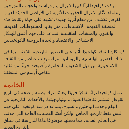
تركت كولخيدا إرثًا كبيرًا لا يزال يتم دراسته وإعجاب المؤرخين
وعلماء الآثار. لا تزال الحفريات الأثرية في الأراضي الحديثة لغرب
القوقاز تكشف عن قطع أثرية جديدة، تشهد على حياة وثقافة هذه
المنطقة القديمة. الاكتشافات، مثل بقايا المستوطنات القديمة،
والقبور، والمنشآت الطقسية، تساعد على فهم أعمق للهيكل
الاجتماعي والاقتصاد والحياة الروحية للكولخيديين.
كما كان لثقافة كولخيدا تأثير على العصور التاريخية اللاحقة، بما في
ذلك العصور الهلنستية والرومانية. تم استيعاب عناصر من الثقافة
الكولخيدية من قبل الشعوب المجاورة وأصبحت جزءًا من تقليد
ثقافي أوسع في المنطقة.
الخاتمة
تمثل كولخيدا تراثًا ثقافيًا فريدًا وهامًا، ترك بصمة واضحة في تاريخ
القوقاز. تستمر ثقافتها الغنية، وميثولوجيتها، والأحداث التاريخية في
إلهام وجذب الباحثين والسياح. يساعد دراسة كولخيدا على فهم
ليس فقط تاريخها الخاص، ولكن أيضًا العمليات العامة التي حدثت
في العالم القديم، مما يجعلها موضوعًا هامًا للدراسة في سياق
التاريخ القديم.