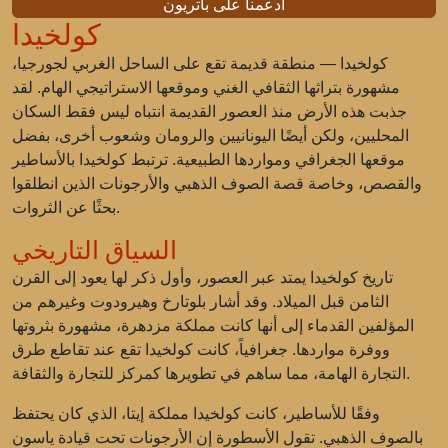
ادعمنا على باتريون
كولخيدا
كولخيدا — منطقة قديمة تقع على الساحل الغربي لجورجيا،
مشهورة بتراثها الثقافي الغني وموقعها الاستراتيجي الهام. لقد
جذبت هذه الأرض منذ العصور القديمة انتباه ليس فقط السكان
المحليين، ولكن أيضًا اليونانيين والرومان وشعوب أخرى، بفضل
موقعها الجغرافي ومواردها الطبيعية. ترتبط كولخيدا بالأساطير
والقصص، وخاصة قصة الصوف الذهبي والأرجونات الذين انطلقوا
بحثًا عن الثروات.
السياق التاريخي
تاريخ كولخيدا يمتد عبر العصور، وأول ذكر لها يعود إلى القرن
الثامن قبل الميلاد. وقد أشار بلوتارخ وهيرودوت وغيرهم من
المؤلفين القدماء إلى أنها كانت مملكة مزدهرة، مشهورة بثروتها
ووفرة مواردها. جغرافياً، كانت كولخيدا تقع عند تقاطع طرق
التجارة الهامة، مما ساهم في تطويرها كمركز للتجارة والثقافة.
وفقًا للأساطير، كانت كولخيدا مملكة إيتا، الذي كان يحتفظ
بالصوف الذهبي. تقول الأسطورة إن الأرجونات تحت قيادة ياسون