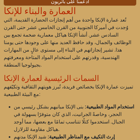
ادعمنا على باتريون
العمارة والبناء للإنكا
تُعد عمارة الإنكا واحدة من أهم إنجازات الحضارة القديمة، التي
وُجدت في أميركا الجنوبية من القرن الخامس عشر حتى القرن
السادس عشر. أنشأ الإنكا هياكل معمارية ضخمة تجمع بين
الوظائف والجمال، وقد حافظ العديد منها على وجودها حتى يومنا
هذا. تشير إنجازاتهم في البناء إلى مستوى عالٍ من المهارات
الهندسية، وقدرتهم على استخدام المواد المتاحة ومعرفتهم
بجيولوجيا المنطقة.
السمات الرئيسية لعمارة الإنكا
تميزت عمارة الإنكا بخصائص فريدة، تُبرز هويتهم الثقافية وتكيّفهم
مع البيئة الطبيعية:
استخدام المواد الطبيعية:
بنى الإنكا مبانيهم بشكل رئيسي من
الحجر، وخاصةً الجرانيت، الذي كان متوفرًا بسهولة في
الجبال. استخدموا كتلًا تتناسب تمامًا مع بعضها، مما أوجد
هياكل مقاومة للزلازل.
إرث التكيف مع المناظر الطبيعية:
شيد الإنكا مدنهم