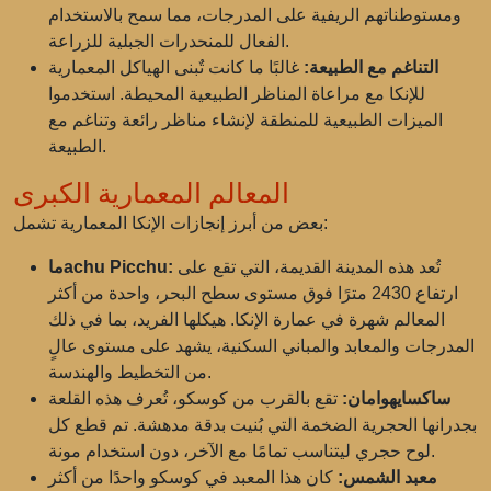
ومستوطناتهم الريفية على المدرجات، مما سمح بالاستخدام
الفعال للمنحدرات الجبلية للزراعة.
التناغم مع الطبيعة:
غالبًا ما كانت تٌبنى الهياكل المعمارية
للإنكا مع مراعاة المناظر الطبيعية المحيطة. استخدموا
الميزات الطبيعية للمنطقة لإنشاء مناظر رائعة وتناغم مع
الطبيعة.
المعالم المعمارية الكبرى
بعض من أبرز إنجازات الإنكا المعمارية تشمل:
تُعد هذه المدينة القديمة، التي تقع على
ماachu Picchu:
ارتفاع 2430 مترًا فوق مستوى سطح البحر، واحدة من أكثر
المعالم شهرة في عمارة الإنكا. هيكلها الفريد، بما في ذلك
المدرجات والمعابد والمباني السكنية، يشهد على مستوى عالٍ
من التخطيط والهندسة.
ساكسايهوامان:
تقع بالقرب من كوسكو، تُعرف هذه القلعة
بجدرانها الحجرية الضخمة التي بُنيت بدقة مدهشة. تم قطع كل
لوح حجري ليتناسب تمامًا مع الآخر، دون استخدام مونة.
معبد الشمس:
كان هذا المعبد في كوسكو واحدًا من أكثر