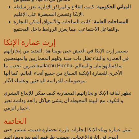
المباني الحكومية:
كانت القلاع والمراكز الإدارية تعزز سلطة
الإنكا وتضمن السيطرة على الإقليم.
المساحات العامة:
كانت الساحات والأسواق أماكن للتجارة
والتفاعل الاجتماعي، مما يعزز الروابط داخل المجتمع.
إرث عمارة الإنكا
يستمر إرث الإنكا في العيش حتى يومنا هذا. العديد من إنجازاتهم
في العمارة والبناء تظل ذات صلة وتلهم المعماريين والمهندسين
المعاصرين. تجذب ماachu Picchu، ساكسايهوامان والمعالم
الأخرى للعمارة الإنكية السياح من جميع أنحاء العالم، كما أنها
موضوعات للدراسة للباحثين وعلماء الآثار.
تظهر ثقافة الإنكا وإنجازاتهم المعمارية كيف يمكن للإبداع البشري
والتكيف مع البيئة المحيطة أن ينشئ هياكل رائعة ودائمة تعبر
اختبار الزمن.
الخاتمة
تمثل عمارة وبناء الإنكا إنجازات بارزة لحضارة قديمة، تستمر حتى
اليوم في إثارة الإعجاب. ضمنت طرقهم الفريدة ومهاراتهم