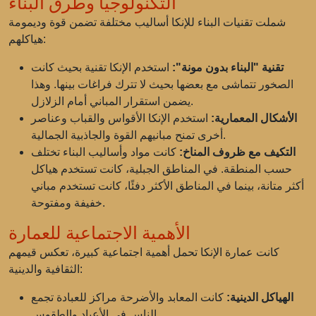
التكنولوجيا وطرق البناء
شملت تقنيات البناء للإنكا أساليب مختلفة تضمن قوة وديمومة
هياكلهم:
تقنية "البناء بدون مونة":
استخدم الإنكا تقنية بحيث كانت
الصخور تتماشى مع بعضها بحيث لا تترك فراغات بينها. وهذا
يضمن استقرار المباني أمام الزلازل.
الأشكال المعمارية:
استخدم الإنكا الأقواس والقباب وعناصر
أخرى تمنح مبانيهم القوة والجاذبية الجمالية.
التكيف مع ظروف المناخ:
كانت مواد وأساليب البناء تختلف
حسب المنطقة. في المناطق الجبلية، كانت تستخدم هياكل
أكثر متانة، بينما في المناطق الأكثر دفئًا، كانت تستخدم مباني
خفيفة ومفتوحة.
الأهمية الاجتماعية للعمارة
كانت عمارة الإنكا تحمل أهمية اجتماعية كبيرة، تعكس قيمهم
الثقافية والدينية:
الهياكل الدينية:
كانت المعابد والأضرحة مراكز للعبادة تجمع
الناس في الأعياد والطقوس.