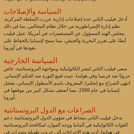
السياسة والإصلاحات
أدخل فيليب الثاني عدة إصلاحات إدارية عززت السلطة المركزية.
نظم إدارة الإمبراطورية من خلال نظام المجالس، بما في ذلك
مجلس الهند المسؤول عن المستعمرات في أمريكا. عمل فيليب
أيضًا على تعزيز البحرية والجيش، مما سمح لإسبانيا بالحفاظ على
نفوذها في أوروبا.
السياسة الخارجية
سعى فيليب الثاني لنشر الكاثوليكية ومواجهة البروتستانتية. خاض
حروبًا ضد فرنسا وفي هولندا، حيث قمع الثورة ضد الحكم الإسباني.
انتهى الصراع مع إنجلترا، المعروف باسم الأسطول الإسباني، بفشل
إسبانيا في عام 1588، مما أضعف بشكل كبير من موقفها في
أوروبا.
الصراعات مع الدول البروتستانتية
تدخل فيليب الثاني بنشاط في شؤون الدول البروتستانتية. دعم
القوات الكاثوليكية في ألمانيا ووجه الموارد لمكافحة البروتستانتية
في هولندا. أدت هذه الإجراءات إلى حروب طويلة وتوترات في