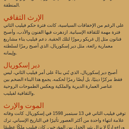
المنطقة.
الإرث الثقافي
على الرغم من الإخفاقات السياسية، كانت فترة حكم فيليب الثاني
فترة مهمة للثقافة الإسبانية. ازدهرت فيها الفنون والأدب، وأصبح
فنانون مثل إل غريكو رموزًا لتلك الحقبة. دعم فيليب بناء مشاريع
معمارية رائعة، مثل دير إسكوريال، الذي أصبح رمزًا لسلطته
وإيمانه.
دير إسكوريال
أصبح دير إسكوريال، الذي بُني بناءً على أمر فيليب الثاني، ليس
فقط مركزًا دينيًا، بل أيضًا رمزًا لحكمه. يجمع هذا البناء الضخم بين
عناصر العمارة الديرية والملكية ويعكس الطموحات الروحية
والثقافية لفيليب.
الموت والإرث
توفي فيليب الثاني في 13 سبتمبر 1598 في إسكوريال. كانت وفاته
علامة انتهاء واحدة من أكثر العصور تأثيرًا في التاريخ الإسباني. ترك
وراءه إرثًا لا يزال يثير الجدل بين المؤرخين. كان فيليب ملكًا عظيمًا