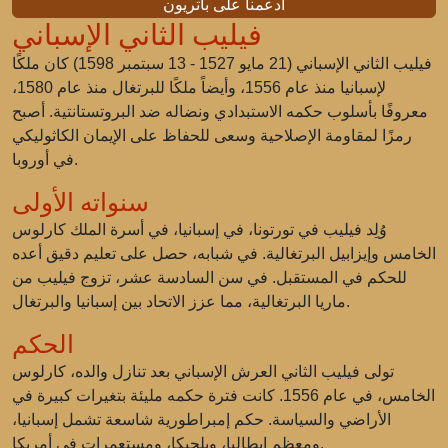
ادعمنا على باتريون
فيليب الثاني الإسباني
فيليب الثاني الإسباني (21 مايو 1527 - 13 سبتمبر 1598) كان ملكًا
لإسبانيا منذ عام 1556، وأيضاً ملكًا للبرتغال منذ عام 1580،
معروفًا بأسلوب حكمه الاستبدادي ونضاله ضد البروتستانتية. أصبح
رمزًا لمقاومة الإصلاحية وسعى للحفاظ على الإيمان الكاثوليكي
في أوروبا.
سنواته الأولى
وُلِد فيليب في تورتونا، في إسبانيا، في أسرة الملك كارلوس
الخامس وإيزابيل البرتغالية. في شبابه، حصل على تعليم دقيق أعده
للحكم في المستقبل. في سن السادسة عشر، تزوج فيليب من
ماريا البرتغالية، مما عزز الاتحاد بين إسبانيا والبرتغال.
الحكم
تولى فيليب الثاني العرش الإسباني بعد تنازل والده، كارلوس
الخامس، في عام 1556. كانت فترة حكمه مليئة بتغيرات كبيرة في
الأراضي والسياسة. حكم إمبراطورية شاسعة تشمل إسبانيا،
ومعظم إيطاليا، وبلجيكا، ومستعمرات في أمريكا.