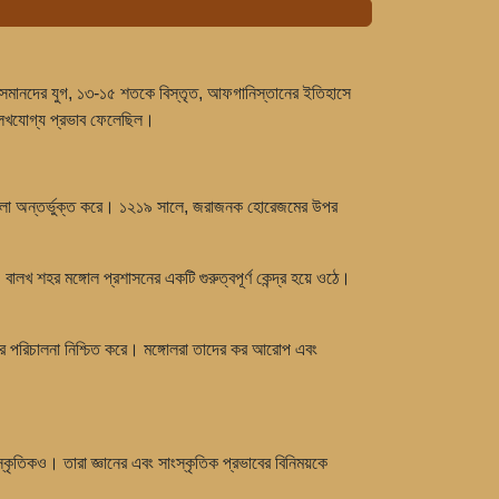
এবং ওসমানদের যুগ, ১৩-১৫ শতকে বিস্তৃত, আফগানিস্তানের ইতিহাসে
লেখযোগ্য প্রভাব ফেলেছিল।
ঞ্চলগুলো অন্তর্ভুক্ত করে। ১২১৯ সালে, জরাজনক হোরেজমের উপর
ালখ শহর মঙ্গোল প্রশাসনের একটি গুরুত্বপূর্ণ কেন্দ্র হয়ে ওঠে।
্যকর পরিচালনা নিশ্চিত করে। মঙ্গোলরা তাদের কর আরোপ এবং
্কৃতিকও। তারা জ্ঞানের এবং সাংস্কৃতিক প্রভাবের বিনিময়কে