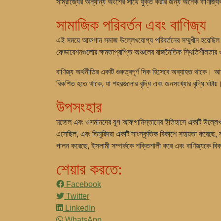
সাম্রাজ্যের অন্যান্য অংশের সাথে যুক্ত করার জন্য অনেক বাণিজ্যি
সামাজিক পরিবর্তন এবং বাণিজ্য
এই সময়ে আফগান সমাজ উল্লেখযোগ্য পরিবর্তনের সম্মুখীন হয়েছি
ফেডারেশনগুলোর ক্ষমতাপ্রাপ্তি অঞ্চলের রাজনৈতিক স্থিতিশীলতার ও
বাণিজ্য অর্থনীতির একটি গুরুত্বপূর্ণ দিক হিসেবে অব্যাহত থাকে। 
বিকশিত হতে থাকে, যা শহরগুলোর বৃদ্ধি এবং জনসংখ্যার বৃদ্ধি ঘটায়
উপসংহার
মঙ্গোল এবং ওসমানদের যুগ আফগানিস্তানের ইতিহাসে একটি উল্লেখযো
এসেছিল, এবং তিমুরিদরা একটি সাংস্কৃতিক বিকাশে সহায়তা করেছে, যা
পালন করেছে, ইসলামী সম্পর্ককে শক্তিশালী করে এবং বাণিজ্যকে ব
শেয়ার করতে:
Facebook
Twitter
LinkedIn
WhatsApp