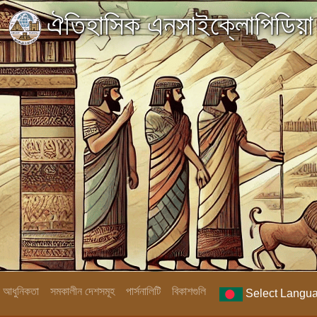
ঐতিহাসিক এনসাইক্লোপিডিয়া
িক আধুনিকতা
সমকালীন দেশসমূহ
পার্সনালিটি
বিকাশগুলি
Select Langu