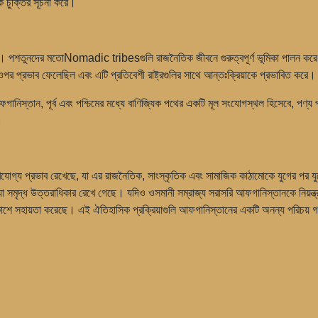
ক চুক্তির সূচনা করে।
ল। পশতুনদের মতোNomadic tribesগুলি রাজনৈতিক জীবনে গুরুত্বপূর্ণ ভূমিকা পালন করে,
পর প্রভাব ফেলেছিল এবং এটি প্রতিবেশী রাষ্ট্রগুলির সাথে আন্তঃক্রিয়াকে প্রভাবিত করে।
আফগানিস্তান, পূর্ব এবং পশ্চিমের মধ্যে বাণিজ্যিক পথের একটি মূল সংযোগস্থল হিসেবে, পণ্
।
গ্য প্রভাব রেখেছে, যা এর রাজনৈতিক, সাংস্কৃতিক এবং সামাজিক কাঠামোকে যুগের পর যুগে 
 সমৃদ্ধ উত্তরাধিকার রেখে গেছে। যদিও ওসমানী সম্রাজ্য সরাসরি আফগানিস্তানকে নিয়ন্ত্রণ 
িকাশে সহায়তা করেছে। এই ঐতিহাসিক প্রক্রিয়াগুলি আফগানিস্তানের একটি অনন্য পরিচয