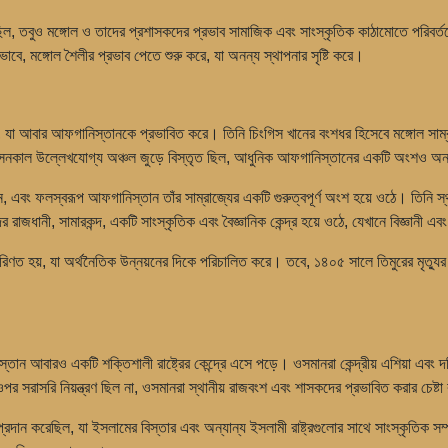
রেছিল, তবুও মঙ্গোল ও তাদের প্রশাসকদের প্রভাব সামাজিক এবং সাংস্কৃতিক কাঠামোতে পরিবর
ভাবে, মঙ্গোল শৈলীর প্রভাব পেতে শুরু করে, যা অনন্য স্থাপনার সৃষ্টি করে।
া আবার আফগানিস্তানকে প্রভাবিত করে। তিনি চিংগিস খানের বংশধর হিসেবে মঙ্গোল সাম্রাজ্য
াসনকাল উল্লেখযোগ্য অঞ্চল জুড়ে বিস্তৃত ছিল, আধুনিক আফগানিস্তানের একটি অংশও অন্
বং ফলস্বরূপ আফগানিস্তান তাঁর সাম্রাজ্যের একটি গুরুত্বপূর্ণ অংশ হয়ে ওঠে। তিনি স্থাপ
র রাজধানী, সামারকন্দ, একটি সাংস্কৃতিক এবং বৈজ্ঞানিক কেন্দ্র হয়ে ওঠে, যেখানে বিজ্ঞানী এবং
 পরিণত হয়, যা অর্থনৈতিক উন্নয়নের দিকে পরিচালিত করে। তবে, ১৪০৫ সালে তিমুরের মৃত্যু
ান আবারও একটি শক্তিশালী রাষ্ট্রের কেন্দ্রে এসে পড়ে। ওসমানরা কেন্দ্রীয় এশিয়া এবং 
পর সরাসরি নিয়ন্ত্রণ ছিল না, ওসমানরা স্থানীয় রাজবংশ এবং শাসকদের প্রভাবিত করার চেষ্
্রদান করেছিল, যা ইসলামের বিস্তার এবং অন্যান্য ইসলামী রাষ্ট্রগুলোর সাথে সাংস্কৃতিক