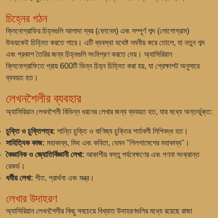
চিহ্নের গঠন
ক্লিনোগ্রাফির চিহ্নগুলি আলাদা স্বর (ফোনেম) এবং সম্পূর্ণ শব্দ (লোগোগ্রাম)
উভয়কেই চিহ্নিত করতে পারে। এটি ব্যবস্থা যথেষ্ট নমনীয় করে তোলে, যা নতুন শব্দ
এবং প্রকাশ তৈরির জন্য চিহ্নগুলি সংমিশ্রণ করতে দেয়। অ্যাসিরিয়ান
ক্লিনোগ্রাফিতে প্রায় 600টি ভিন্ন চিহ্ন চিহ্নিত করা হয়, যা প্রেক্ষাপট অনুসারে
ব্যবহৃত হত।
লেখনশৈলীর ব্যবহার
অ্যাসিরিয়ান লেখনশৈলী বিভিন্ন ধরনের লেখার জন্য ব্যবহৃত হত, যার মধ্যে অন্তর্ভুক্ত:
চুক্তি ও চুক্তিপত্র:
শান্তি চুক্তি ও বাণিজ্য চুক্তির শর্তাবলী লিপিবদ্ধ হত।
সাহিত্যিক কাজ:
মহাকাব্য, মিথ এবং কবিতা, যেমন "গিলগামেশের মহাকাব্য"।
বৈজ্ঞানিক ও জ্যোতির্বিজ্ঞানী লেখা:
আকাশীয় বস্তু পর্যবেক্ষণের এবং গণনা সংক্রান্ত
রেকর্ড।
ধর্মীয় লেখা:
গীত, প্রার্থনা এবং মন্ত্র।
লেখার উদাহরণ
অ্যাসিরিয়ান লেখনশৈলীর কিছু সবচেয়ে বিখ্যাত উদাহরণগুলির মধ্যে রয়েছে রাজা